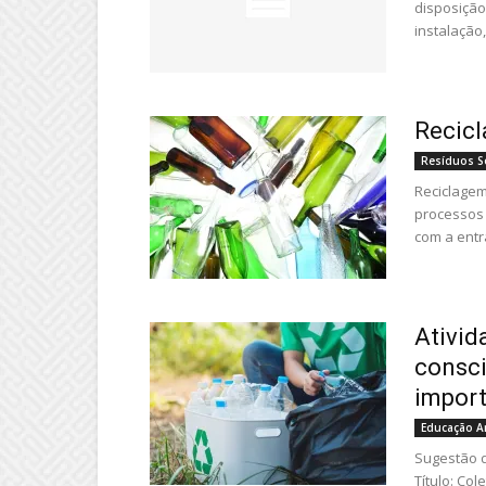
disposição 
instalação,
Recicl
Resíduos S
Reciclagem
processos 
com a entr
Ativid
consci
import
Educação A
Sugestão d
Título: Col