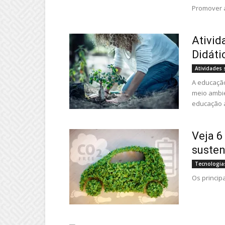
Promover a
Ativid
Didáti
Atividades
A educação
meio ambie
educação a
Veja 6
susten
Tecnologia
Os princip