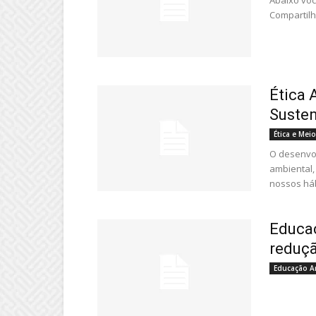
Abaixo voc
Compartilh
Ética 
Susten
Ética e Mei
O desenvol
ambiental,
nossos háb
Educaç
reduçã
Educação A