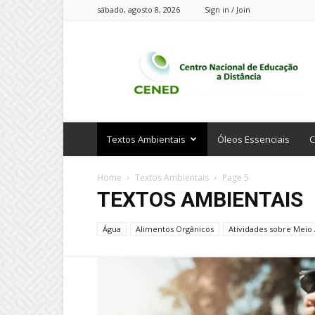
sábado, agosto 8, 2026
Sign in / Join
CENED
Cursos
Online
Textos Ambientais
Óleos Essenciais
C
Home
Textos Ambientais
Page 5
TEXTOS AMBIENTAIS
Água
Alimentos Orgânicos
Atividades sobre Meio