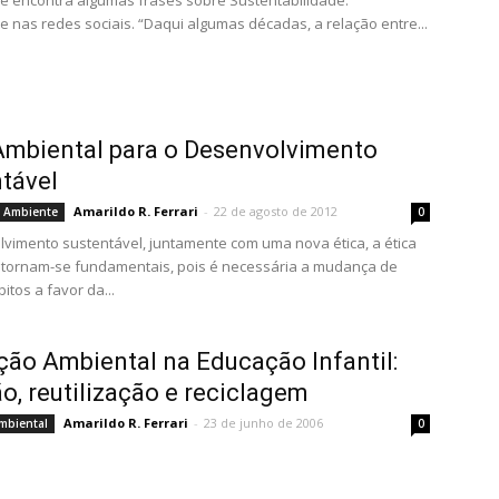
ê encontra algumas frases sobre Sustentabilidade.
e nas redes sociais. “Daqui algumas décadas, a relação entre...
Ambiental para o Desenvolvimento
tável
Amarildo R. Ferrari
-
22 de agosto de 2012
o Ambiente
0
vimento sustentável, juntamente com uma nova ética, a ética
 tornam-se fundamentais, pois é necessária a mudança de
itos a favor da...
ão Ambiental na Educação Infantil:
o, reutilização e reciclagem
Amarildo R. Ferrari
-
23 de junho de 2006
mbiental
0