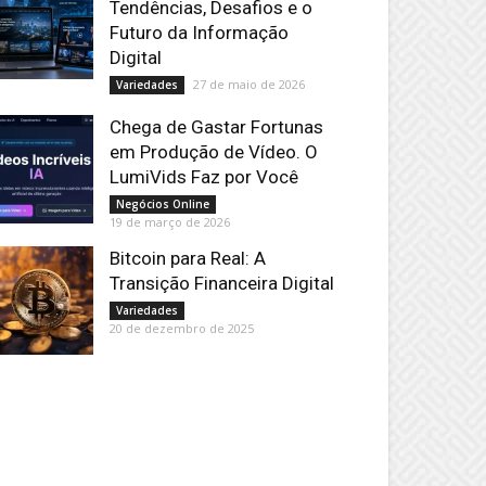
Tendências, Desafios e o
Futuro da Informação
Digital
27 de maio de 2026
Variedades
Chega de Gastar Fortunas
em Produção de Vídeo. O
LumiVids Faz por Você
Negócios Online
19 de março de 2026
Bitcoin para Real: A
Transição Financeira Digital
Variedades
20 de dezembro de 2025