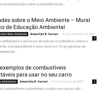
 conscientização sobre a importância da...
ades sobre o Meio Ambiente – Mural
co de Educação Ambiental
Amarildo R. Ferrari
-
12 de novembro de 2022
 sobre Meio Ambiente
0
 ambiental é o processo de educar os indivíduos sobre o
nte, sua importância e seus recursos. Os programas de
mbiental...
 exemplos de combustíveis
táveis para usar no seu carro
Amarildo R. Ferrari
-
27 de fevereiro de 2018
s Ambientais
0
ais combustíveis sustentáveis usados nos carros são:...