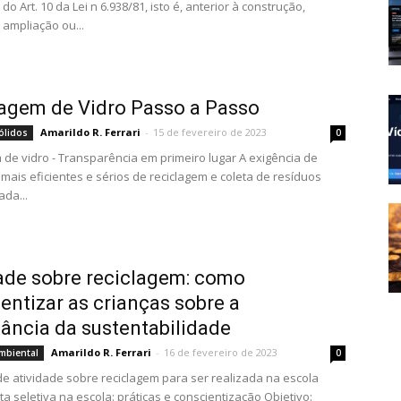
do Art. 10 da Lei n 6.938/81, isto é, anterior à construção,
 ampliação ou...
agem de Vidro Passo a Passo
Amarildo R. Ferrari
-
15 de fevereiro de 2023
ólidos
0
 de vidro - Transparência em primeiro lugar A exigência de
mais eficientes e sérios de reciclagem e coleta de resíduos
ada...
ade sobre reciclagem: como
entizar as crianças sobre a
ância da sustentabilidade
Amarildo R. Ferrari
-
16 de fevereiro de 2023
mbiental
0
e atividade sobre reciclagem para ser realizada na escola
eta seletiva na escola: práticas e conscientização Objetivo: