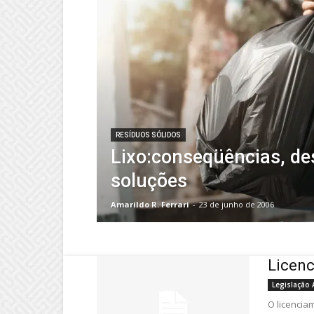
RESÍDUOS SÓLIDOS
Lixo:conseqüências, de
soluções
Amarildo R. Ferrari
-
23 de junho de 2006
Licenc
Legislação 
O licencia