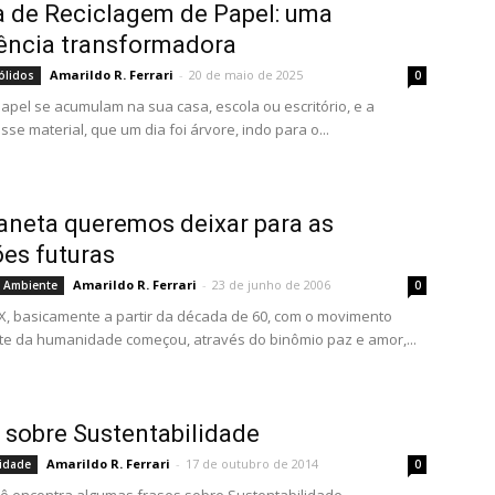
a de Reciclagem de Papel: uma
ência transformadora
Amarildo R. Ferrari
-
20 de maio de 2025
ólidos
0
papel se acumulam na sua casa, escola ou escritório, e a
se material, que um dia foi árvore, indo para o...
aneta queremos deixar para as
es futuras
Amarildo R. Ferrari
-
23 de junho de 2006
o Ambiente
0
X, basicamente a partir da década de 60, com o movimento
rte da humanidade começou, através do binômio paz e amor,...
 sobre Sustentabilidade
Amarildo R. Ferrari
-
17 de outubro de 2014
lidade
0