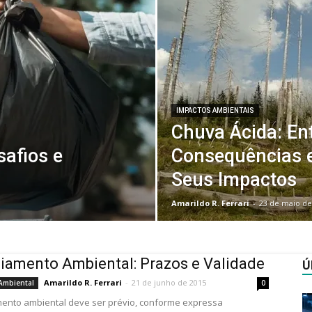
IMPACTOS AMBIENTAIS
Chuva Ácida: En
safios e
Consequências 
Seus Impactos
Amarildo R. Ferrari
-
23 de maio de
iamento Ambiental: Prazos e Validade
Ú
Amarildo R. Ferrari
-
21 de junho de 2015
Ambiental
0
mento ambiental deve ser prévio, conforme expressa