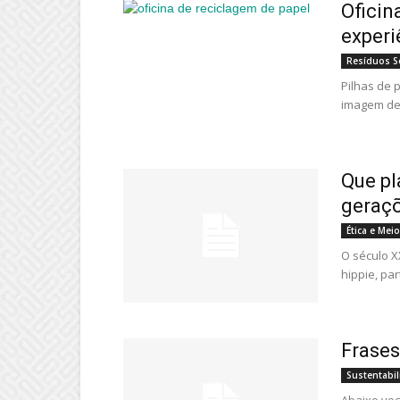
Oficin
experi
Resíduos S
Pilhas de 
imagem des
Que pl
geraçõ
Ética e Mei
O século X
hippie, pa
Frases
Sustentabi