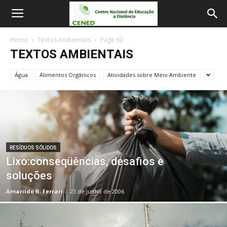
Home
Textos Ambientais
Page 62
TEXTOS AMBIENTAIS
Água
Alimentos Orgânicos
Atividades sobre Meio Ambiente
RESÍDUOS SÓLIDOS
Lixo:conseqüências, desafios e
soluções
Amarildo R. Ferrari
-
23 de junho de 2006