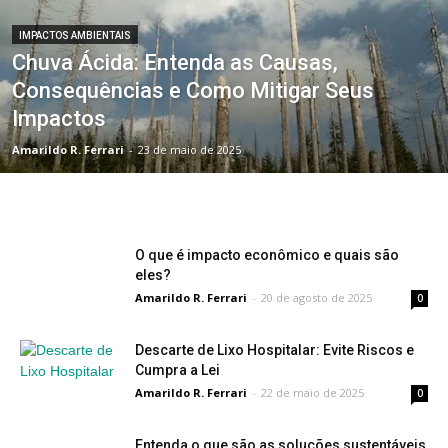
IMPACTOS AMBIENTAIS
Chuva Ácida: Entenda as Causas,
Consequências e Como Mitigar Seus
Impactos
Amarildo R. Ferrari
-
23 de maio de 2025
O que é impacto econômico e quais são
eles?
Amarildo R. Ferrari
-
20 de agosto de 2025
0
Descarte de Lixo Hospitalar: Evite Riscos e
Cumpra a Lei
Amarildo R. Ferrari
-
22 de maio de 2025
0
Entenda o que são as soluções sustentáveis