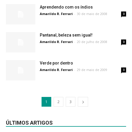
Aprendendo com os índios
Amarildo R. Ferrari
-
30 de maio de 2008
0
Pantanal, beleza sem igual!
Amarildo R. Ferrari
-
20 de julho de 2008
0
Verde por dentro
Amarildo R. Ferrari
-
29 de maio de 2009
0
1
2
3
ÚLTIMOS ARTIGOS