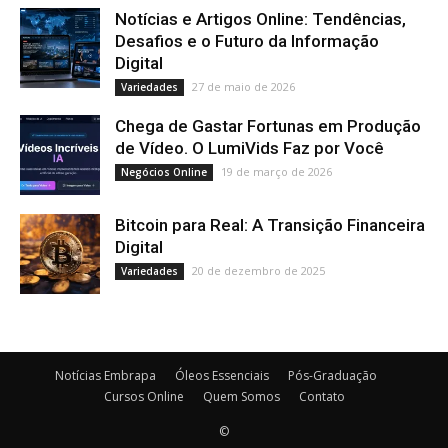
Notícias e Artigos Online: Tendências,
Desafios e o Futuro da Informação
Digital
27 de maio de 2026
Variedades
Chega de Gastar Fortunas em Produção
de Vídeo. O LumiVids Faz por Você
19 de março de 2026
Negócios Online
Bitcoin para Real: A Transição Financeira
Digital
20 de dezembro de 2025
Variedades
Notícias Embrapa
Óleos Essenciais
Pós-Graduação
Cursos Online
Quem Somos
Contato
©