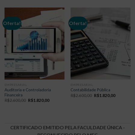
Oferta!
Oferta!
EMPRESARIAL
EMPRESARIAL
Auditoria e Controladoria
Contabilidade Pública
Financeira
O
O
R$
2.600,00
R$
1.820,00
preço
preço
O
O
R$
2.600,00
R$
1.820,00
original
atual
preço
preço
era:
é:
original
atual
R$2.600,00.
R$1.820,0
era:
é:
R$2.600,00.
R$1.820,00.
CERTIFICADO EMITIDO PELA FACULDADE ÚNICA -
RECONHECIDO PELO MEC