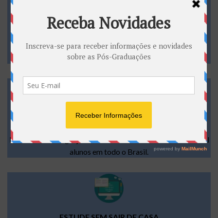
INÍCIO IMEDIATO, APÓS A MATRÍCULA
Você não precisa aguardar a formação de turma para iniciar
seu curso.
EDUCAÇÃO QUE TRANSFORMA VIDAS
Nossa metodologia já transformou a vida de mais de 179 mil
alunos em todo o Brasil.
ESTUDE SEM SAIR DE CASA