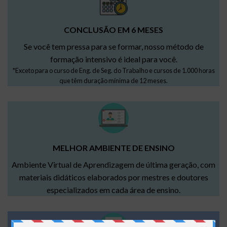
CONCLUSÃO EM 6 MESES
Se você tem pressa para se formar, nosso método de
formação intensivo é ideal para você.
*Exceto para o curso de Eng. de Seg. do Trabalho e cursos de 1.000 horas
que têm duração mínima de 12 meses.
MELHOR AMBIENTE DE ENSINO
Ambiente Virtual de Aprendizagem de última geração, com
materiais didáticos elaborados por mestres e doutores
especializados em cada área de ensino.