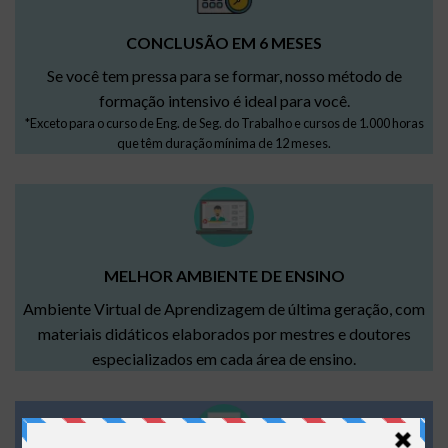
CONCLUSÃO EM 6 MESES
Se você tem pressa para se formar, nosso método de
formação intensivo é ideal para você.
*Exceto para o curso de Eng. de Seg. do Trabalho e cursos de 1.000 horas
que têm duração mínima de 12 meses.
MELHOR AMBIENTE DE ENSINO
Ambiente Virtual de Aprendizagem de última geração, com
materiais didáticos elaborados por mestres e doutores
especializados em cada área de ensino.