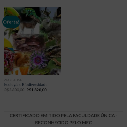
Oferta!
AMBIENTAL
Ecologia e Biodiversidade
O
O
R$
2.600,00
R$
1.820,00
preço
preço
original
atual
era:
é:
R$2.600,00.
R$1.820,00.
CERTIFICADO EMITIDO PELA FACULDADE ÚNICA -
RECONHECIDO PELO MEC