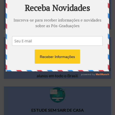
INÍCIO IMEDIATO, APÓS A MATRÍCULA
Você não precisa aguardar a formação de turma para iniciar
seu curso.
EDUCAÇÃO QUE TRANSFORMA VIDAS
Nossa metodologia já transformou a vida de mais de 179 mil
alunos em todo o Brasil.
ESTUDE SEM SAIR DE CASA