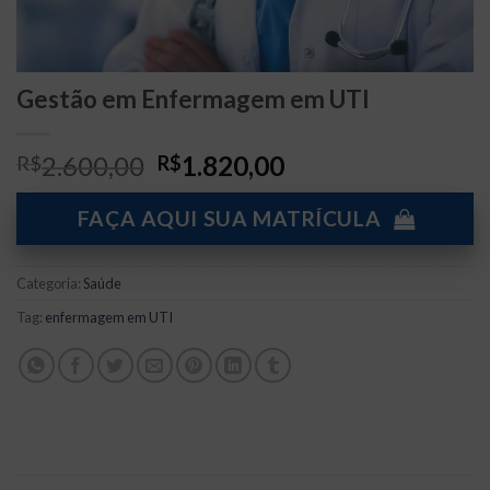
Gestão em Enfermagem em UTI
O
O
2.600,00
1.820,00
R$
R$
preço
preço
original
atual
FAÇA AQUI SUA MATRÍCULA
era:
é:
R$2.600,00.
R$1.820,00.
Categoria:
Saúde
Tag:
enfermagem em UTI