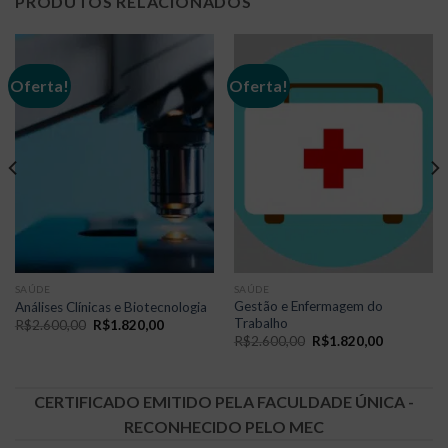
PRODUTOS RELACIONADOS
Oferta!
Oferta!
SAÚDE
SAÚDE
Gestão e Enfermagem do
Análises Clínicas e Biotecnologia
Trabalho
O
O
R$
2.600,00
R$
1.820,00
preço
preço
O
O
R$
2.600,00
R$
1.820,00
original
atual
preço
preço
era:
é:
original
atual
R$2.600,00.
R$1.820,00.
era:
é:
00.
R$2.600,00.
R$1.820,0
CERTIFICADO EMITIDO PELA FACULDADE ÚNICA -
RECONHECIDO PELO MEC