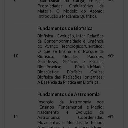
Quantização da Carga, Energia;
Propriedades Ondulatórias da
Matéria; O Modelo do Átomo;
Introdução à Mecânica Quântica.
Fundamentos de Biofísica
Biofísica – Evolução, Inter-Relações
da Contemporaneidade e Urgência
do Avanço Tecnológico/Científico;
O que se Ensina e o Porquê da
10
60h
Biofísica; Medidas, Padrões,
Grandezas, Gráficos e Escalas;
Biomêcanica; Bioeletricidade;
Bioacústica; Biofísica Óptica;
Biofísica das Radiações Ionizantes;
A Essência da Prática em Biofísica.
Fundamentos de Astronomia
Inserção da Astronomia nos
Ensinos Fundamental e Médio;
Nascimento e Evolução da
11
60h
Astronomia; Coordenadas,
Movimentos e Medidas de Tempo;
Geocentrismo e Heliocentrismo;