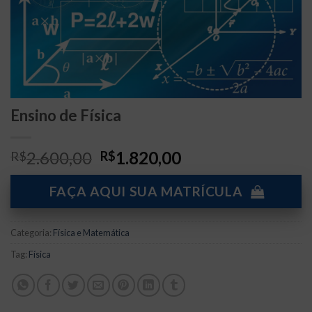
Ensino de Física
O
O
2.600,00
1.820,00
R$
R$
preço
preço
original
atual
FAÇA AQUI SUA MATRÍCULA
era:
é:
R$2.600,00.
R$1.820,00.
Categoria:
Física e Matemática
Tag:
Física