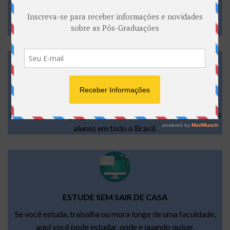
Você não precisa aguardar a formação de turma para iniciar
seu curso.
EDUCAÇÃO QUE TRANSFORMA VIDAS
Nossa metodologia já transformou a vida de mais de 179 mil
alunos em todo o Brasil.
ESTUDE SEM SAIR DE CASA
Se você estuda, trabalha ou mora longe de uma faculdade,
aqui você pode estudar, onde e quando quiser.