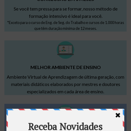
Se você tem pressa para se formar, nosso método de
formação intensivo é ideal para você.
*Exceto para o curso de Eng. de Seg. do Trabalho e cursos de 1.000 horas
que têm duração mínima de 12 meses.
MELHOR AMBIENTE DE ENSINO
Ambiente Virtual de Aprendizagem de última geração, com
materiais didáticos elaborados por mestres e doutores
especializados em cada área de ensino.
INÍCIO IMEDIATO, APÓS A MATRÍCULA