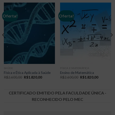
Oferta!
Oferta!
SAÚDE
FÍSICA E MATEMÁTICA
Física e Ética Aplicada à Saúde
Ensino de Matemática
O
O
O
O
R$
2.600,00
R$
1.820,00
R$
2.600,00
R$
1.820,00
preço
preço
preço
preço
original
atual
original
atual
era:
é:
era:
é:
00.
R$2.600,00.
R$1.820,00.
R$2.600,00.
R$1.820,0
CERTIFICADO EMITIDO PELA FACULDADE ÚNICA -
RECONHECIDO PELO MEC