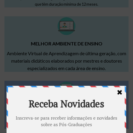
que têm duração mínima de 12 meses.
MELHOR AMBIENTE DE ENSINO
Ambiente Virtual de Aprendizagem de última geração, com
materiais didáticos elaborados por mestres e doutores
especializados em cada área de ensino.
INÍCIO IMEDIATO, APÓS A MATRÍCULA
Você não precisa aguardar a formação de turma para iniciar
seu curso.