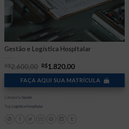
Gestão e Logística Hospitalar
O
O
2.600,00
1.820,00
R$
R$
preço
preço
original
atual
FAÇA AQUI SUA MATRÍCULA
era:
é:
R$2.600,00.
R$1.820,00.
Categoria:
Saúde
Tag:
Logística Hospitalar