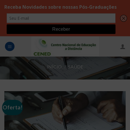
Skip
to
content
INÍCIO
/
SAÚDE
Oferta!