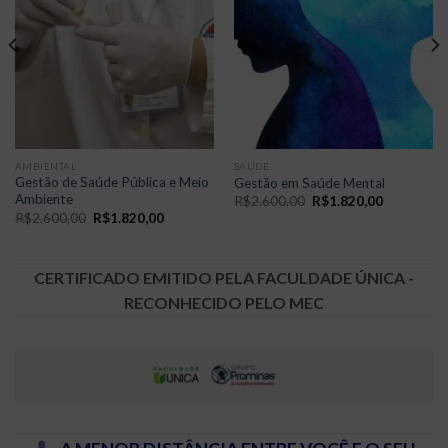
AMBIENTAL
SAÚDE
Gestão de Saúde Pública e Meio
Gestão em Saúde Mental
Ambiente
O
O
R$
2.600,00
R$
1.820,00
preço
preço
O
O
R$
2.600,00
R$
1.820,00
original
atual
preço
preço
era:
é:
original
atual
R$2.600,00.
R$1.820,0
era:
é:
00.
R$2.600,00.
R$1.820,00.
CERTIFICADO EMITIDO PELA FACULDADE ÚNICA -
RECONHECIDO PELO MEC