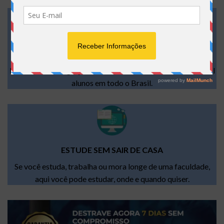
EDUCAÇÃO QUE TRANSFORMA VIDAS
Nossa metodologia já transformou a vida de mais de 179 mil
alunos em todo o Brasil.
ESTUDE SEM SAIR DE CASA
Se você estuda, trabalha ou mora longe de uma faculdade,
aqui você pode estudar, onde e quando quiser.