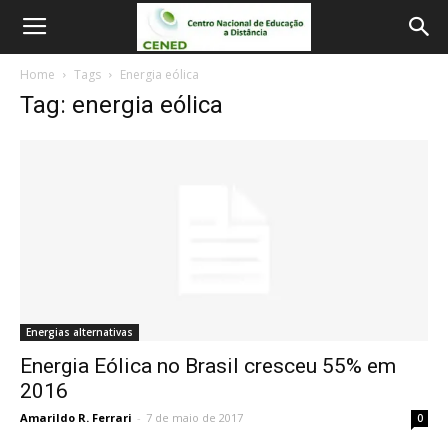
Home
Tags
Energia eólica
Tag: energia eólica
Energias alternativas
Energia Eólica no Brasil cresceu 55% em
2016
Amarildo R. Ferrari
-
7 de maio de 2017
0