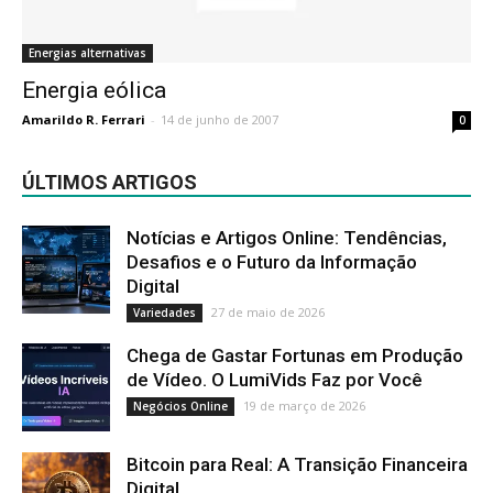
Energias alternativas
Energia eólica
Amarildo R. Ferrari
-
14 de junho de 2007
0
ÚLTIMOS ARTIGOS
Notícias e Artigos Online: Tendências,
Desafios e o Futuro da Informação
Digital
27 de maio de 2026
Variedades
Chega de Gastar Fortunas em Produção
de Vídeo. O LumiVids Faz por Você
19 de março de 2026
Negócios Online
Bitcoin para Real: A Transição Financeira
Digital