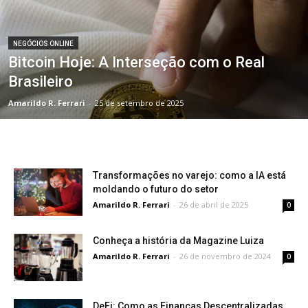
NEGÓCIOS ONLINE
Bitcoin Hoje: A Interseção com o Real
Brasileiro
Amarildo R. Ferrari
-
25 de setembro de 2025
Transformações no varejo: como a IA está
moldando o futuro do setor
Amarildo R. Ferrari
-
26 de abril de 2025
0
Conheça a história da Magazine Luiza
Amarildo R. Ferrari
-
26 de novembro de 2024
0
DeFi: Como as Finanças Descentralizadas