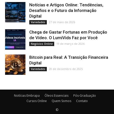
Notícias e Artigos Online: Tendências,
Desafios e o Futuro da Informação
Digital
27 de maio de 2026
Variedades
Chega de Gastar Fortunas em Produção
de Vídeo. O LumiVids Faz por Você
19 de março de 2026
Negócios Online
Bitcoin para Real: A Transição Financeira
Digital
20 de dezembro de 2025
Variedades
Notícias Embrapa
Óleos Essenciais
Pós-Graduação
Cursos Online
Quem Somos
Contato
©