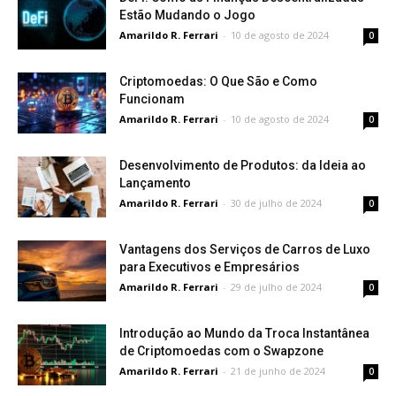
Estão Mudando o Jogo
Amarildo R. Ferrari
-
10 de agosto de 2024
0
Criptomoedas: O Que São e Como
Funcionam
Amarildo R. Ferrari
-
10 de agosto de 2024
0
Desenvolvimento de Produtos: da Ideia ao
Lançamento
Amarildo R. Ferrari
-
30 de julho de 2024
0
Vantagens dos Serviços de Carros de Luxo
para Executivos e Empresários
Amarildo R. Ferrari
-
29 de julho de 2024
0
Introdução ao Mundo da Troca Instantânea
de Criptomoedas com o Swapzone
Amarildo R. Ferrari
-
21 de junho de 2024
0