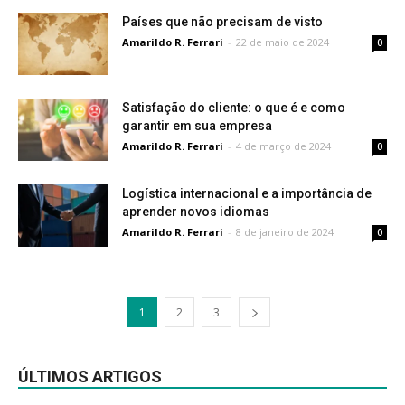
Países que não precisam de visto
Amarildo R. Ferrari
-
22 de maio de 2024
0
Satisfação do cliente: o que é e como
garantir em sua empresa
Amarildo R. Ferrari
-
4 de março de 2024
0
Logística internacional e a importância de
aprender novos idiomas
Amarildo R. Ferrari
-
8 de janeiro de 2024
0
1
2
3
ÚLTIMOS ARTIGOS