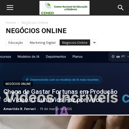
Home
Negócios Online
NEGÓCIOS ONLINE
Educação
Marketing Digital
Negócios Online
NEGÓCIOS ONLINE
Chega de Gastar Fortunas em Produção
de Vídeo. O LumiVids Faz por Você
Amarildo R. Ferrari
-
19 de março de 2026