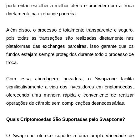
pode então escolher a melhor oferta e proceder com a troca
diretamente na exchange parceira.
Além disso, o processo é totalmente transparente e seguro,
pois todas as transações são realizadas diretamente nas
plataformas das exchanges parceiras. Isso garante que os
fundos estejam sempre protegidos durante todo o processo de
troca.
Com essa abordagem inovadora, o Swapzone facilita
significativamente a vida dos investidores em criptomoedas,
oferecendo uma maneira rápida e conveniente de realizar
operações de câmbio sem complicações desnecessárias.
Quais Criptomoedas São Suportadas pelo Swapzone?
O Swapzone oferece suporte a uma ampla variedade de