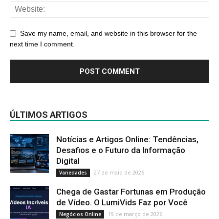
Save my name, email, and website in this browser for the
next time I comment.
ÚLTIMOS ARTIGOS
Notícias e Artigos Online: Tendências,
Desafios e o Futuro da Informação
Digital
27 de maio de 2026
Variedades
Chega de Gastar Fortunas em Produção
de Vídeo. O LumiVids Faz por Você
19 de março de 2026
Negócios Online