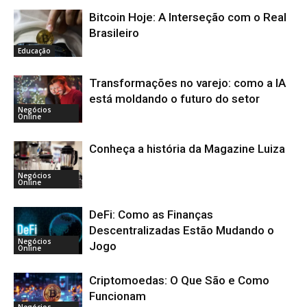
Bitcoin Hoje: A Interseção com o Real
Brasileiro
Educação
Transformações no varejo: como a IA
está moldando o futuro do setor
Negócios
Online
Conheça a história da Magazine Luiza
Negócios
Online
DeFi: Como as Finanças
Descentralizadas Estão Mudando o
Negócios
Jogo
Online
Criptomoedas: O Que São e Como
Funcionam
Negócios