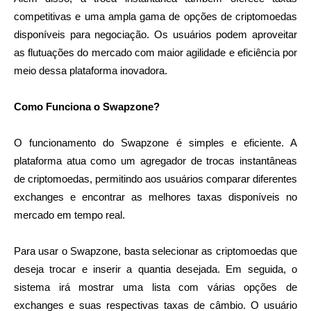
competitivas e uma ampla gama de opções de criptomoedas
disponíveis para negociação. Os usuários podem aproveitar
as flutuações do mercado com maior agilidade e eficiência por
meio dessa plataforma inovadora.
Como Funciona o Swapzone?
O funcionamento do Swapzone é simples e eficiente. A
plataforma atua como um agregador de trocas instantâneas
de criptomoedas, permitindo aos usuários comparar diferentes
exchanges e encontrar as melhores taxas disponíveis no
mercado em tempo real.
Para usar o Swapzone, basta selecionar as criptomoedas que
deseja trocar e inserir a quantia desejada. Em seguida, o
sistema irá mostrar uma lista com várias opções de
exchanges e suas respectivas taxas de câmbio. O usuário