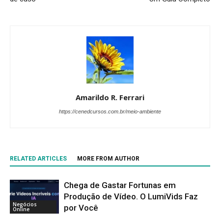
Amarildo R. Ferrari
https://cenedcursos.com.br/meio-ambiente
RELATED ARTICLES
MORE FROM AUTHOR
Chega de Gastar Fortunas em
Produção de Vídeo. O LumiVids Faz
Negócios
por Você
Online