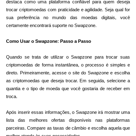
destaca como uma plataforma confiável para quem deseja
trocar criptomoedas com praticidade e agilidade. Seja qual for
sua preferência no mundo das moedas digitais, você
certamente encontrará suporte no Swapzone.
Como Usar o Swapzone: Passo a Passo
Quando se trata de utilizar o Swapzone para trocar suas
criptomoedas de forma instantânea, o processo é simples e
direto. Primeiramente, acesse o site do Swapzone e escolha
as criptomoedas que deseja trocar. Em seguida, selecione a
quantia e o tipo de moeda que você gostaria de receber em
troca.
Após inserir essas informações, o Swapzone irá mostrar uma
lista das melhores ofertas disponíveis nas plataformas
parceiras. Compare as taxas de câmbio e escolha aquela que
melhor atenda às suas necessidades.