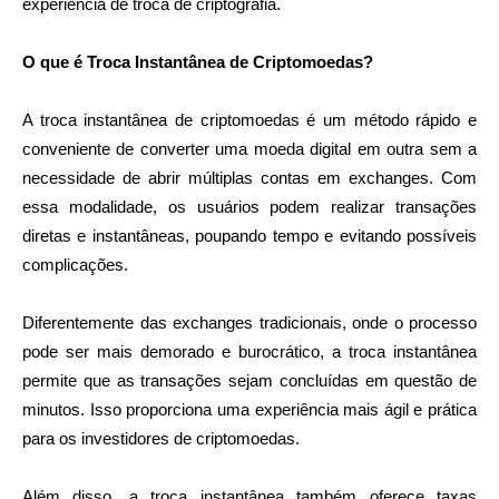
experiência de troca de criptografia.
O que é Troca Instantânea de Criptomoedas?
A troca instantânea de criptomoedas é um método rápido e
conveniente de converter uma moeda digital em outra sem a
necessidade de abrir múltiplas contas em exchanges. Com
essa modalidade, os usuários podem realizar transações
diretas e instantâneas, poupando tempo e evitando possíveis
complicações.
Diferentemente das exchanges tradicionais, onde o processo
pode ser mais demorado e burocrático, a troca instantânea
permite que as transações sejam concluídas em questão de
minutos. Isso proporciona uma experiência mais ágil e prática
para os investidores de criptomoedas.
Além disso, a troca instantânea também oferece taxas