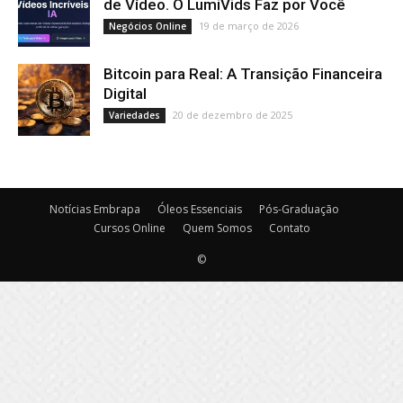
de Vídeo. O LumiVids Faz por Você
19 de março de 2026
Negócios Online
Bitcoin para Real: A Transição Financeira
Digital
20 de dezembro de 2025
Variedades
Notícias Embrapa
Óleos Essenciais
Pós-Graduação
Cursos Online
Quem Somos
Contato
©