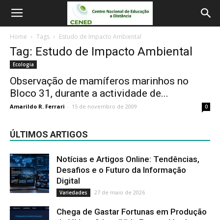
Home
Tags
Estudo de Impacto Ambiental
Tag: Estudo de Impacto Ambiental
Ecologia
Observação de mamíferos marinhos no
Bloco 31, durante a actividade de...
Amarildo R. Ferrari
-
15 de novembro de 2009
0
ÚLTIMOS ARTIGOS
Notícias e Artigos Online: Tendências,
Desafios e o Futuro da Informação
Digital
27 de maio de 2026
Variedades
Chega de Gastar Fortunas em Produção