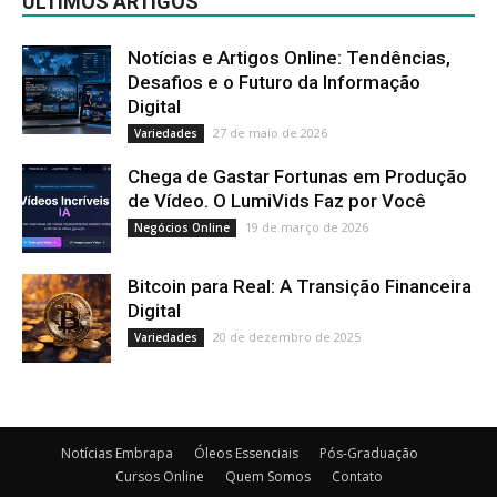
ÚLTIMOS ARTIGOS
Notícias e Artigos Online: Tendências,
Desafios e o Futuro da Informação
Digital
27 de maio de 2026
Variedades
Chega de Gastar Fortunas em Produção
de Vídeo. O LumiVids Faz por Você
19 de março de 2026
Negócios Online
Bitcoin para Real: A Transição Financeira
Digital
20 de dezembro de 2025
Variedades
Notícias Embrapa
Óleos Essenciais
Pós-Graduação
Cursos Online
Quem Somos
Contato