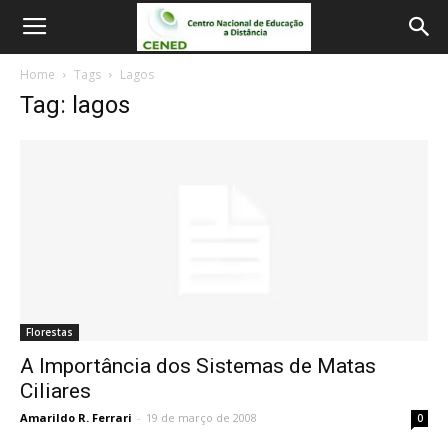
Home
Tags
Lagos
Tag: lagos
Florestas
A Importância dos Sistemas de Matas
Ciliares
Amarildo R. Ferrari
-
19 de março de 2008
0