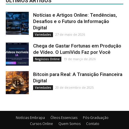
ÚLTIMOS ARTIGOS
Notícias e Artigos Online: Tendências,
Desafios e o Futuro da Informação
Digital
27 de maio de 2026
Variedades
Chega de Gastar Fortunas em Produção
de Vídeo. O LumiVids Faz por Você
19 de março de 2026
Negócios Online
Bitcoin para Real: A Transição Financeira
Digital
20 de dezembro de 2025
Variedades
Notícias Embrapa
Óleos Essenciais
Pós-Graduação
Cursos Online
Quem Somos
Contato