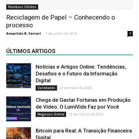
Resíduos Sólidos
Reciclagem de Papel – Conhecendo o
processo
Amarildo R. Ferrari
-
7 de junho de 2014
0
ÚLTIMOS ARTIGOS
Notícias e Artigos Online: Tendências,
Desafios e o Futuro da Informação
Digital
27 de maio de 2026
Variedades
Chega de Gastar Fortunas em Produção
de Vídeo. O LumiVids Faz por Você
19 de março de 2026
Negócios Online
Bitcoin para Real: A Transição Financeira
Digital