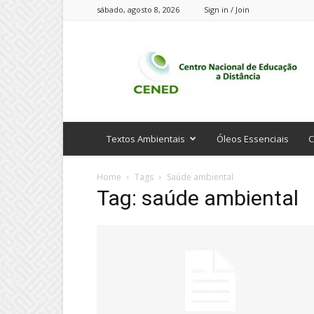
sábado, agosto 8, 2026
Sign in / Join
CENED
Cursos
Online
Textos Ambientais
Óleos Essenciais
C
Home
Tags
Saúde ambiental
Tag: saúde ambiental