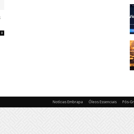
s
0
Notícias Embrapa
Óleos Essenciais
Pós-G