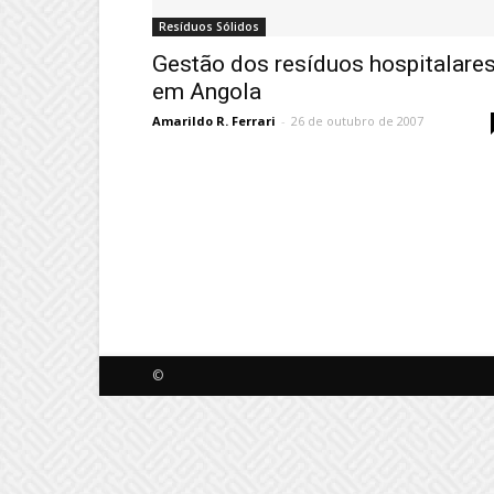
Resíduos Sólidos
Gestão dos resíduos hospitalare
em Angola
Amarildo R. Ferrari
-
26 de outubro de 2007
©