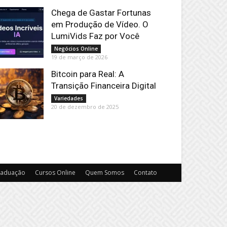
Chega de Gastar Fortunas
em Produção de Vídeo. O
LumiVids Faz por Você
Negócios Online
19 de março de 2026
Bitcoin para Real: A
Transição Financeira Digital
Variedades
20 de dezembro de 2025
raduação
Cursos Online
Quem Somos
Contato