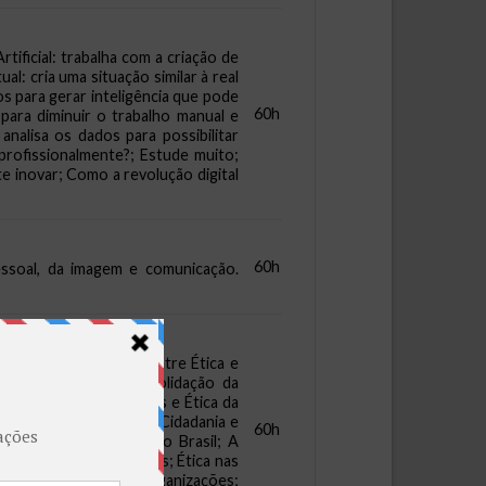
tificial: trabalha com a criação de
: cria uma situação similar à real
os para gerar inteligência que pode
60h
para diminuir o trabalho manual e
nalisa os dados para possibilitar
profissionalmente?; Estude muito;
e inovar; Como a revolução digital
60h
essoal, da imagem e comunicação.
Conceitos; A Relação entre Ética e
ania no Brasil; A Consolidação da
a; Ética das Convicções e Ética da
sua Evolução Histórica; Cidadania e
60h
a Ideia de Cidadania no Brasil; A
s Desigualdades Sociais; Ética nas
abilidade Social das Organizações;