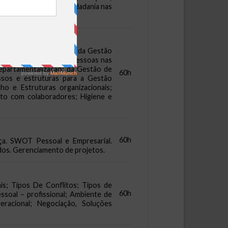
ais de Ética; Ética e Cidadania nas
es de desenvolvimento da Gestão
mentação da gestão de pessoas nas
epartamentalização; da Gestão de
60h
sos e estruturas para a Gestão
o e Estruturas organizacionais;
to com colaboradores; Higiene e
60h
nça. SWOT Pessoal e Empresarial.
ados. Gerenciamento de projetos.
ais; Tipos De Conflitos; Tipos de
60h
ssoal – profissional; Ambiente de
eracional; Negociação, Soluções