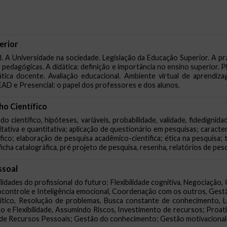
erior
l. A Universidade na sociedade. Legislação da Educação Superior. A 
ias pedagógicas. A didática: definição e importância no ensino superior.
tica docente. Avaliação educacional. Ambiente virtual de aprendiz
EAD e Presencial: o papel dos professores e dos alunos.
o Científico
o científico, hipóteses, variáveis, probabilidade, validade, fidedign
tativa e quantitativa; aplicação de questionário em pesquisas; caracter
fico; elaboração de pesquisa acadêmico-científica; ética na pesquisa
o, ficha catalográfica, pré projeto de pesquisa, resenha, relatórios de pe
ssoal
dades do profissional do futuro: Flexibilidade cognitiva, Negociação,
controle e Inteligência emocional, Coordenação com os outros, Gestã
itico, Resolução de problemas, Busca constante de conhecimento, 
o e Flexibilidade, Assumindo Riscos, Investimento de recursos; Proat
e Recursos Pessoais; Gestão do conhecimento; Gestão motivacional