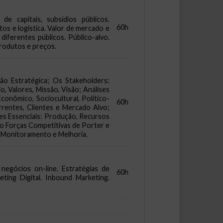
e capitais, subsídios públicos.
60h
os e logística. Valor de mercado e
diferentes públicos. Público-alvo.
produtos e preços.
ão Estratégica; Os Stakeholders:
, Valores, Missão, Visão; Análises
onômico, Sociocultural, Político-
60h
rrentes, Clientes e Mercado Alvo;
es Essenciais: Produção, Recursos
co Forças Competitivas de Porter e
; Monitoramento e Melhoria.
egócios on-line. Estratégias de
60h
ting Digital. Inbound Marketing.