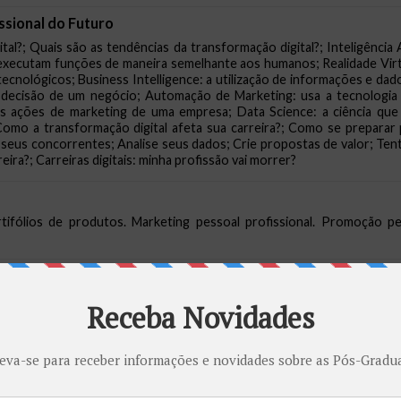
issional do Futuro
al?; Quais são as tendências da transformação digital?; Inteligência Ar
executam funções de maneira semelhante aos humanos; Realidade Virtual
e tecnológicos; Business Intelligence: a utilização de informações e dad
 decisão de um negócio; Automação de Marketing: usa a tecnologia 
as ações de marketing de uma empresa; Data Science: a ciência que a
Como a transformação digital afeta sua carreira?; Como se preparar 
seus concorrentes; Analise seus dados; Crie propostas de valor; Tent
reira?; Carreiras digitais: minha profissão vai morrer?
rtifólios de produtos. Marketing pessoal profissional. Promoção p
 Evolução Histórica; O que é Ética e Moral?; Evolução Histórica dos 
Relações Sociais; Ética, Moral e ; Desafios do Exercício da Cidad
esafios para o Exercício Pleno da Cidadania; Direito; Ética na Polític
ral e Política: A Construção da Cidadania; O Conceito de Cidadania e 
Cidadania no Mundo Globalizado; Cidadania no Brasil; A Afirmação d
dadania na República; A Cidadania na Redemocratização; A Cidadania e a
digo de Ética Profissional; Ética, Mercado e Instituições; A Respons