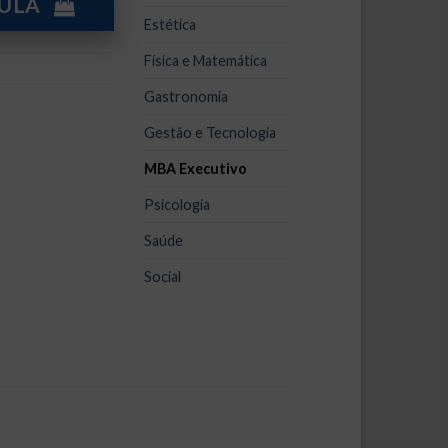
l
CULA
Estética
820,00.
Física e Matemática
Gastronomia
Gestão e Tecnologia
MBA Executivo
Psicologia
Saúde
Social