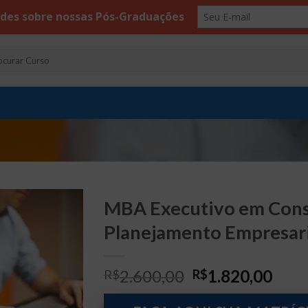
uisar
MBA Executivo em Consu
Planejamento Empresari
O
O
2.600,00
1.820,00
R$
R$
preço
preç