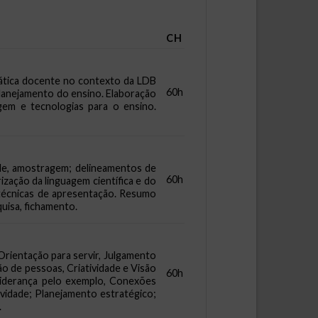
CH
prática docente no contexto da LDB
60h
 Planejamento do ensino. Elaboração
agem e tecnologias para o ensino.
idade, amostragem; delineamentos de
60h
ização da linguagem científica e do
; técnicas de apresentação. Resumo
squisa, fichamento.
 Orientação para servir, Julgamento
o de pessoas, Criatividade e Visão
60h
Liderança pelo exemplo, Conexões
ividade; Planejamento estratégico;
.