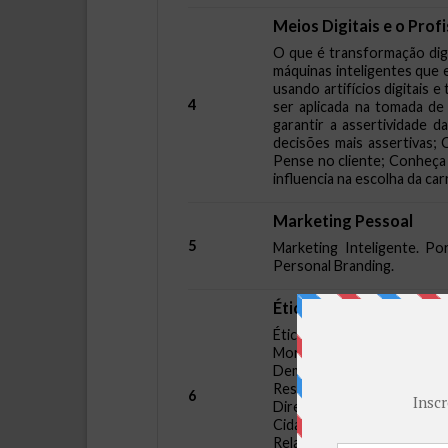
Meios Digitais e o Prof
O que é transformação digit
máquinas inteligentes que 
usando artifícios digitais 
4
ser aplicada na tomada de
garantir a assertividade d
decisões mais assertivas; 
Pense no cliente; Conheça 
influencia na escolha da car
Marketing Pessoal
5
Marketing Inteligente. Po
Personal Branding.
Ética e Cidadania
Ética e Moral: Conceitos e
Moral; Ética e Moral nas 
Democracia após 1988; Os D
Responsabilidade; Ética, Mo
6
Direitos Fundamentais; A 
Cidadania no Império; A Ci
Relações de Trabalho: O Có