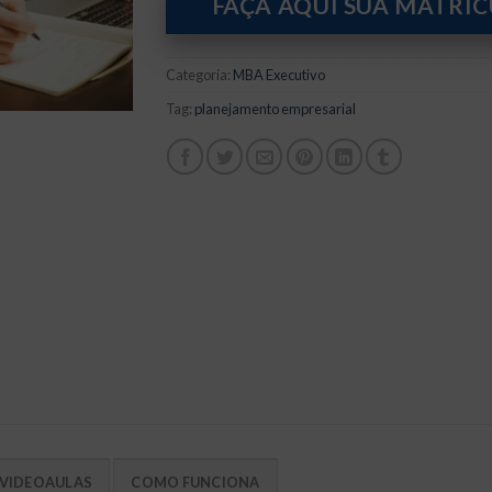
original
atua
FAÇA AQUI SUA MATRÍ
era:
é:
R$2.600,00.
R$1.
Categoria:
MBA Executivo
Tag:
planejamento empresarial
VIDEOAULAS
COMO FUNCIONA