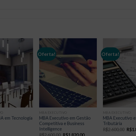
Oferta!
Oferta!
VO
MBA EXECUTIVO
MBA EXECUTIVO
BA em Tecnologia
MBA Executivo em Gestão
MBA Executivo 
Competitiva e Business
Tributária
Intelligence
O
R$
2.600,00
R$
1.
preç
O
O
R$
2.600,00
R$
1.820,00