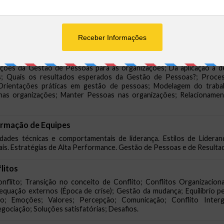
cas e Privadas; O Código de Ética Profissional; Os Conselhos Profission
De Pessoas
essoas; Gestão de Pessoas e organizações contemporâneas; Fator
 é Gestão de Pessoas?; A pluralidade; da Gestão de Pessoas; A imple
ições da Gestão de Pessoas para as organizações; Da aplicação à d
s; Quais os resultados esperados da Gestão de Pessoas?; Proces
Orientações práticas em gestão de pessoas; Modelagem do trabalh
s organizações; Manter Pessoas nas organizações; Relacionamen
ormação de Equipes
dades técnicas e comportamentais de liderança. Estilos de Lidera
onais. Estratégias de Alta Performance. Gestão de Pessoas e de Result
litos
nflito; Transição no conceito de Conflito; Conflitos Organizacion
equação externos (Época de crise); Gestão da mudança; Equilíbrio pe
co; Emoções; Valores; Percepção; Comunicação; Conflito Interg
egociação; Soluções satisfatórias; Desafios.