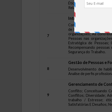
Ética nas Burocracias Públi
Relações de Trabalho.
Introdução de Gestão 
Conhecendo a Gestão de P
de Pessoas; Afinal, o que
organizações; As contribu
7
Pessoas nas organizaçõe
Estratégica de Pessoas; 
Recompensando pessoas na
Segurança do Trabalho.
Gestão de Pessoas e F
8
Desenvolvimento de habili
Analise de perfis profissi
Gerenciamento de Conf
Conflito; Conceituando Co
9
Conflitos; Diversidade; Ad
trabalho / Estresse; éti
Satisfatórias E Desafios; N