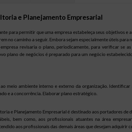
toria e Planejamento Empresarial
nte para permitir que uma empresa estabeleça seus objetivos e at
em no caminho a seguir. Embora sejam especialmente úteis para 
 empresa revisaria o plano, periodicamente, para verificar se 
 novo plano de negócios é preparado para um negócio estabeleci
ao meio ambiente interno e externo da organização. Identificar
ado e a concorrência. Elaborar plano estratégico.
ria e Planejamento Empresarial é destinado aos portadores de d
eis, bem como, aos profissionais atuantes na área empresaria
stendido aos profissionais das demais áreas que desejam adquirir c