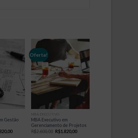
Oferta!
MBA EXECUTIVO
em Gestão
MBA Executivo em
Gerenciamento de Projetos
O
O
O
820,00
R$
2.600,00
R$
1.820,00
o
preço
preço
preço