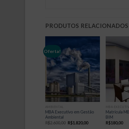
PRODUTOS RELACIONADOS
!
Oferta!
CUTIVO
AMBIENTAL
MBA EXECUTI
cutivo em Gestão de
MBA Executivo em Gestão
Matrícula M
 Imobiliários e
Ambiental
BIM
O
O
R$
2.600,00
R$
1.820,00
R$
180,00
preço
preço
O
O
,00
R$
1.820,00