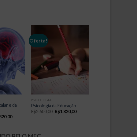
Oferta!
PSICOLOGIA
alar e da
Psicologia da Educação
O
O
R$
2.600,00
R$
1.820,00
preço
preço
O
820,00
original
atual
o
preço
era:
é:
nal
atual
R$2.600,00.
R$1.820,00.
é:
600,00.
R$1.820,00.
IDO PELO MEC