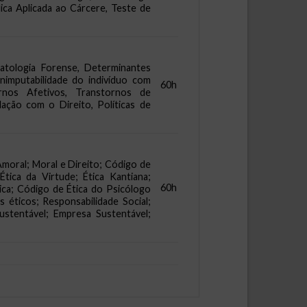
dica Aplicada ao Cárcere, Teste de
opatologia Forense, Determinantes
imputabilidade do indivíduo com
60h
rnos Afetivos, Transtornos de
ação com o Direito, Políticas de
Amoral; Moral e Direito; Código de
 Ética da Virtude; Ética Kantiana;
60h
tica; Código de Ética do Psicólogo
s éticos; Responsabilidade Social;
stentável; Empresa Sustentável;