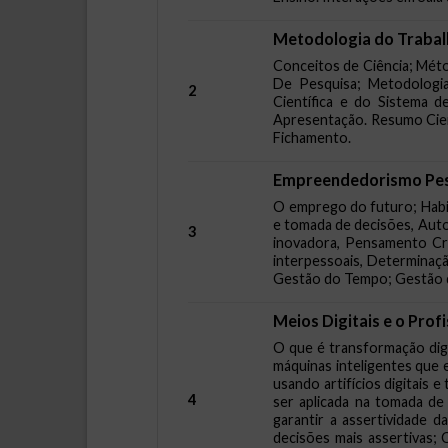
Metodologia do Trabalh
Conceitos de Ciência; Méto
De Pesquisa; Metodologia
2
Científica e do Sistema d
Apresentação. Resumo Cient
Fichamento.
Empreendedorismo Pe
O emprego do futuro; Habili
e tomada de decisões, Auto
3
inovadora, Pensamento Cr
interpessoais, Determinaçã
Gestão do Tempo; Gestão d
Meios Digitais e o Prof
O que é transformação digit
máquinas inteligentes que 
usando artifícios digitais 
4
ser aplicada na tomada de
garantir a assertividade d
decisões mais assertivas; 