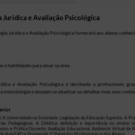
Jurídica e Avaliação Psicológica
ia Jurídica e Avaliação Psicológica fornecerá aos alunos conhec
o e habilidades para atuar na área.
dica e Avaliação Psicológica é destinado a profissionais g
ta metodologia e desejam se atualizar ou detalhar mais seus conh
erior
l. A Universidade na Sociedade. Legislação da Educação Superior. A 
rias Pedagógicas. A Didática: definição e importância no ensino s
sino e Prática Docente. Avaliação Educacional. Ambiente Virtual de 
 de Aula EAD e Presencial: O Papel dos Professores e dos Alunos.