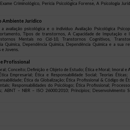
o Exame Criminológico, Perícia Psicológica Forense, A Psicologia Jurí
o Ambiente Jurídico
 a avaliação psicológica e o indivíduo Avaliação Psicológica Psic
ortamento, Tipos de transtornos, A Capacidade de Imputação e In
nstornos Mentais no Cid-10, Transtornos Cognitivos, Transto
ia Química, Dependência Química, Dependência Química e a sua rel
s e Jovens.
e Profissional
al; Conceito; Definição e Objeto de Estudo; Ética e Moral; Imoral e 
Ética Empresarial; Ética e Responsabilidade Social; Teorias Éticas;
ponsabilidade; Ética da Globalização; Ética Profissional & Código de É
ntais; Responsabilidades do Psicólogo; Ética Profissional; Processo
; ABNT – NBR – ISO 26000:2010; Princípios; Desenvolvimento Su