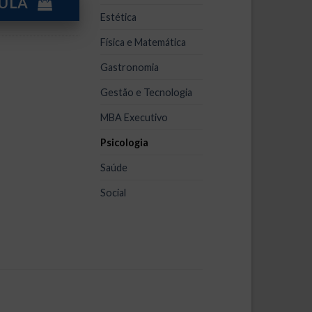
l
CULA
Estética
820,00.
Física e Matemática
Gastronomia
Gestão e Tecnologia
MBA Executivo
Psicologia
Saúde
Social