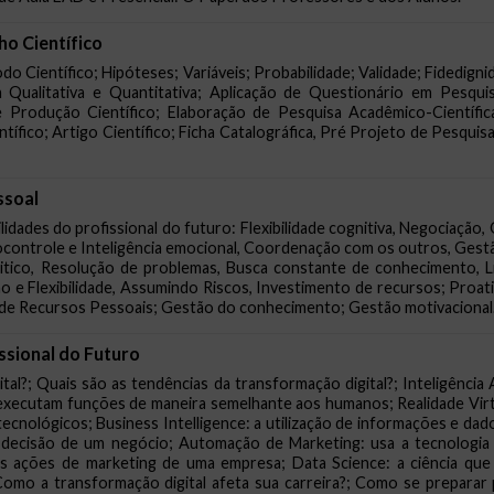
o Científico
do Científico; Hipóteses; Variáveis; Probabilidade; Validade; Fidedi
 Qualitativa e Quantitativa; Aplicação de Questionário em Pesqui
e Produção Científico; Elaboração de Pesquisa Acadêmico-Científic
ífico; Artigo Científico; Ficha Catalográfica, Pré Projeto de Pesquisa
ssoal
dades do profissional do futuro: Flexibilidade cognitiva, Negociação,
controle e Inteligência emocional, Coordenação com os outros, Gestã
itico, Resolução de problemas, Busca constante de conhecimento, 
o e Flexibilidade, Assumindo Riscos, Investimento de recursos; Proat
e Recursos Pessoais; Gestão do conhecimento; Gestão motivacional
issional do Futuro
al?; Quais são as tendências da transformação digital?; Inteligência Ar
executam funções de maneira semelhante aos humanos; Realidade Virtual
e tecnológicos; Business Intelligence: a utilização de informações e dad
 decisão de um negócio; Automação de Marketing: usa a tecnologia 
as ações de marketing de uma empresa; Data Science: a ciência que a
Como a transformação digital afeta sua carreira?; Como se preparar 