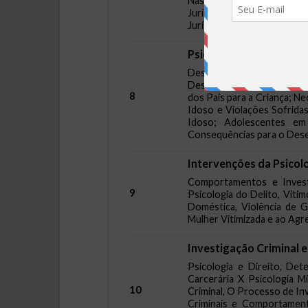
Nas Reações Dos Indivíduo
Jurídica; Campo De Atuação
Jurídica.
Psicologia Jurídica nas
Desenvolvimento da Crianç
Desenvolvimento da Crianç
8
dos Pais para a Criança; N
Idoso e Violações Sofrida
Idoso; Adolescentes em C
Consequências para o Desen
Intervenções da Psicolo
Comportamentos e Investi
9
Psicologia do Delito, Viti
Doméstica, Violência de G
Mulher Vitimizada e ao Agr
Investigação Criminal e
Psicologia e Direito, Det
Carcerária X Psicologia Mi
10
Criminal, O Processo de Inve
Criminais e Comportamentai