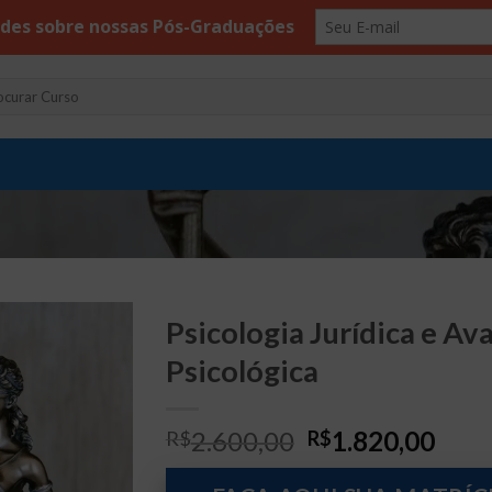
uisar
Psicologia Jurídica e Av
Psicológica
O
O
2.600,00
1.820,00
R$
R$
preço
preç