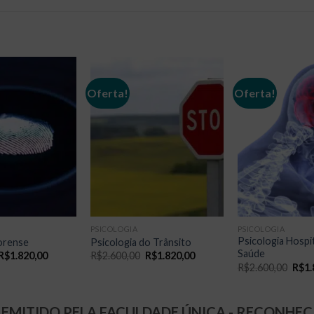
Oferta!
Oferta!
PSICOLOGIA
PSICOLOGIA
Psicologia Hospit
Forense
Psicologia do Trânsito
Saúde
O
O
O
O
R$
1.820,00
R$
2.600,00
R$
1.820,00
preço
preço
preço
preço
O
R$
2.600,00
R$
1.
original
atual
original
atual
preç
era:
é:
era:
é:
origi
R$2.600,00.
R$1.820,00.
R$2.600,00.
R$1.820,00.
era:
R$2.
 EMITIDO PELA FACULDADE ÚNICA - RECONHEC