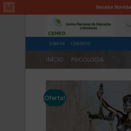
Skip
Pesq
to
por:
content
CURSOS
CONTATO
INÍCIO
/
PSICOLOGIA
Oferta!