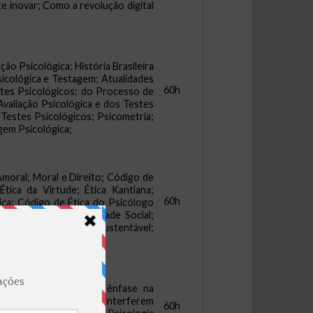
e inovar; Como a revolução digital
ção Psicológica; História Brasileira
sicológica e Testagem; Atualidades
60h
estes Psicológicos; do Processo de
Avaliação Psicológica e dos Testes
 Testes Psicológicos; Psicometria;
gem Psicológica;
Amoral; Moral e Direito; Código de
 Ética da Virtude; Ética Kantiana;
60h
tica; Código de Ética do Psicólogo
s éticos; Responsabilidade Social;
stentável; Empresa Sustentável;
fase na Psicodinâmica; ênfase na
e Direito; Fatores Que Interferem
60h