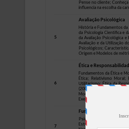
Pense no cliente; Conheça 
influencia na escolha da car
Avaliação Psicológica
História e Fundamentos da Av
da Psicologia Científica e
5
da Avaliação Psicológica e
Avaliação e da Utilização 
Psicológicos; Característi
Origem e Modelos de métric
Ética e Responsabilidad
Fundamentos da Ética e Mor
Ética; Relativismo Moral; 
6
Utilitarismo; Ética da Res
(2005); Princípios fundame
Modelo dos três domínios
Exemplos.
Fundamentos da Psicolo
Psicologia: Notas Introdu
Estrutura da Personalidade
7