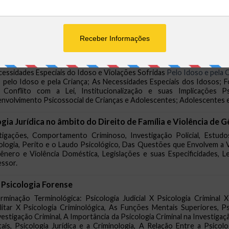
s; Direito e Psicologia: Uma União Possível ; Psicologia Jurídica e
 do Profissional; Área Cível; Área Criminal; Área da Infância, Juve
 Varas da Infância, Juventude e Idoso
a e do Adolescente e as Implicações Psicológicas Para a Criança n
a e do Adolescente; Implicações Psicossociais da Adoção; Risco e P
ecessidades Especiais do Idoso e Violações Sofridas
Pelo Idoso e pela 
s pelo Idoso e pela Criança; As Necessidades Especiais dos Idosos; 
onflito com a Lei, Institucionalização e suas Implicações Psic
volvimento Psicossocial de Crianças e Adolescentes; Adolescentes e
gia Jurídica no âmbito do Direito de Família e Violência de 
gações, Comportamento Criminoso, Investigação Policial, Estudos
mologia, Perito e o Laudo Psicológico, Das Questões que Envolvem a 
ênero e Violência Doméstica, Legislações e suas Especificidades, 
essor.
 Psicologia Forense
erminação Terminológica: Psicologia Judicial X Psicologia Criminal 
litar X Psicologia Criminológica, As Funções Mentais Superiores, Ps
stigação Criminal, A Importância da Psicologia Criminal na Investigação 
s, Psicologia Jurídica e a Criminologia, A Relação Entre a Psicolog