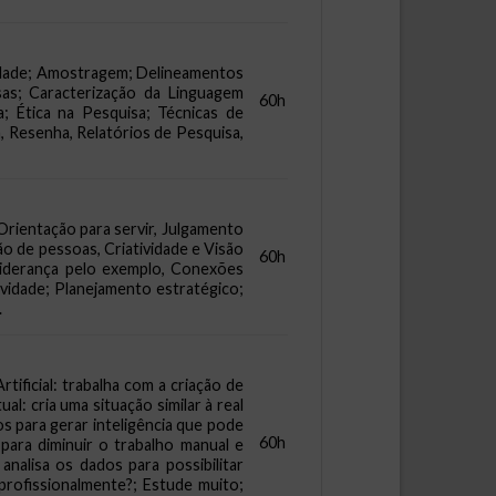
gnidade; Amostragem; Delineamentos
sas; Caracterização da Linguagem
60h
a; Ética na Pesquisa; Técnicas de
, Resenha, Relatórios de Pesquisa,
 Orientação para servir, Julgamento
o de pessoas, Criatividade e Visão
60h
Liderança pelo exemplo, Conexões
ividade; Planejamento estratégico;
.
tificial: trabalha com a criação de
: cria uma situação similar à real
os para gerar inteligência que pode
60h
para diminuir o trabalho manual e
nalisa os dados para possibilitar
profissionalmente?; Estude muito;