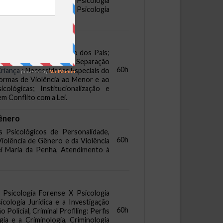
 Ética Conceituação de Psicologia
ntude e Idoso ética na Psicologia
a Adoção e na Separação dos Pais;
roteção; Implicações da Separação
60h
Criança
; Necessidades Especiais do
Formas de Violência ao Menor e ao
ológicas; Institucionalização e
m Conflito com a Lei.
Gênero
 Psicológicos de Personalidade,
60h
Violência de Gênero e da Violência
Lei Maria da Penha, Atendimento à
X Psicologia Forense X Psicologia
icologia Jurídica e a Investigação
60h
Policial, Criminal Profiling: Perfis
ia e a Criminologia, Criminologia