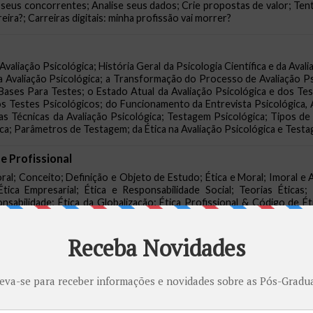
seus concorrentes; Analise seus dados; Crie propostas de valor; Tent
reira?; Carreiras digitais: minha profissão vai morrer?
aliação Psicológica; História Geral da Psicologia Científica e da Avalia
 da Avaliação Psicológica; a Transformação do Processo de Avaliação P
 Bases Para Testes; o Estado Atual da Avaliação Psicológica e dos T
dos Testes Psicológicos; do Funcionamento da Entrevista Psicológica, 
cas Técnicas da Avaliação Psicológica; Testagem Psicológica; Tipos de
a; Parâmetros de Testagem; da Ética na Avaliação Psicológica e Testa
e Profissional
al; Conceito; Definição e Objeto de Estudo; Ética e Moral; Imoral e 
Ética Empresarial; Ética e Responsabilidade Social; Teorias Éticas;
ponsabilidade; Ética da Globalização; Ética Profissional & Código de É
ntais; Responsabilidades do Psicólogo; Ética Profissional; Processo
; ABNT – NBR – ISO 26000:2010; Princípios; Desenvolvimento Su
gia Jurídica
tórias breve História da Psicologia; Teorias da Personalidade Ên
; ênfase na Realidade Percebida; ênfase na Aprendizagem psicologia 