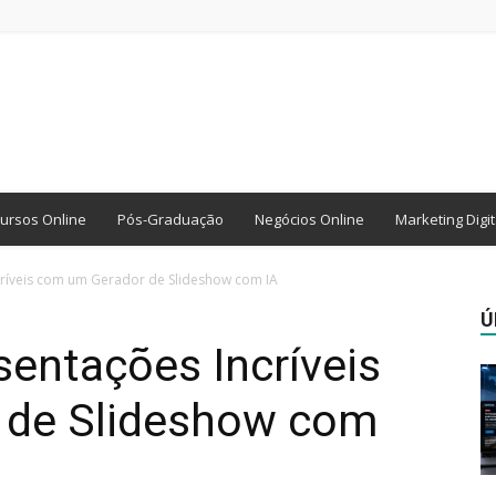
ursos Online
Pós-Graduação
Negócios Online
Marketing Digit
ríveis com um Gerador de Slideshow com IA
Ú
entações Incríveis
 de Slideshow com