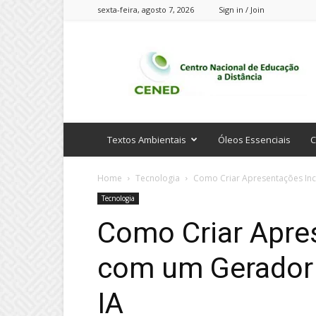
sexta-feira, agosto 7, 2026
Sign in / Join
CENED
Cursos
Online
Textos Ambientais
Óleos Essenciais
C
Home
Tecnologia
Como Criar Apresentações Inc
Tecnologia
Como Criar Apres
com um Gerador
IA