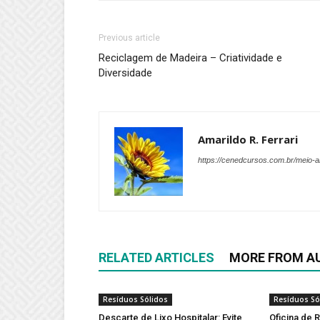
Previous article
Reciclagem de Madeira – Criatividade e
Diversidade
Amarildo R. Ferrari
https://cenedcursos.com.br/meio-
RELATED ARTICLES
MORE FROM A
Resíduos Sólidos
Resíduos Só
Descarte de Lixo Hospitalar: Evite
Oficina de 