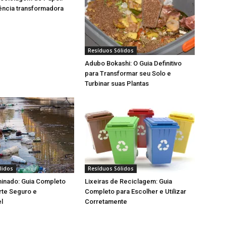
ência transformadora
Resíduos Sólidos
Adubo Bokashi: O Guia Definitivo
para Transformar seu Solo e
Turbinar suas Plantas
lidos
Resíduos Sólidos
minado: Guia Completo
Lixeiras de Reciclagem: Guia
rte Seguro e
Completo para Escolher e Utilizar
l
Corretamente