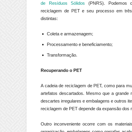
de Resíduos Sólidos
(PNRS). Podemos di
reciclagem de PET e seu processo em três
distintas:
Coleta e armazenagem;
Processamento e beneficiamento;
Transformação.
Recuperando o PET
A cadeia de reciclagem de PET, como para mui
artefatos descartados. Mesmo que a grande m
descartes irregulares e embalagens e outros it
reciclagem de PET depende da expansão dos mun
Outro inconveniente ocorre com os materi
organização, embalagens como garrafas acab