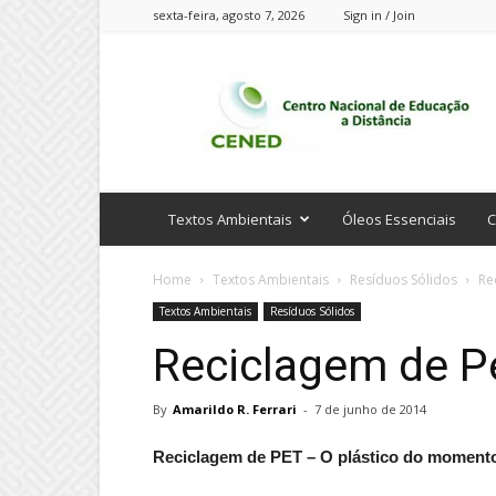
sexta-feira, agosto 7, 2026
Sign in / Join
CENED
Cursos
Online
Textos Ambientais
Óleos Essenciais
C
Home
Textos Ambientais
Resíduos Sólidos
Re
Textos Ambientais
Resíduos Sólidos
Reciclagem de P
By
Amarildo R. Ferrari
-
7 de junho de 2014
Reciclagem de PET – O plástico do moment