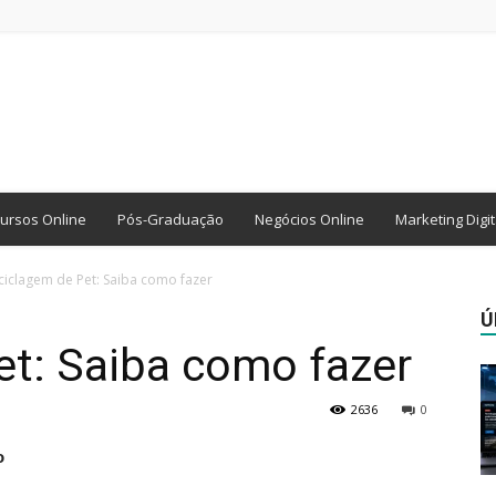
ursos Online
Pós-Graduação
Negócios Online
Marketing Digit
ciclagem de Pet: Saiba como fazer
Ú
et: Saiba como fazer
2636
0
o