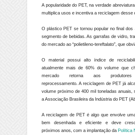
A popularidade do PET, na verdade abreviatura 
multiplica usos e incentiva a reciclagem dess
O plástico PET se tornou popular no final do
segmento de bebidas. As garrafas de vidro, tr
do mercado ao “polietileno-tereftalato”, que ob
O material possui alto índice de reciclabi
atualmente mais de 60% do volume que c
mercado retorna aos produtore
reprocessamento. A reciclagem de PET já al
volume próximo de 400 mil toneladas anuais,
a Associação Brasileira da Indústria do PET (Ab
A reciclagem de PET é algo que envolve um
bem desenhada e eficiente e deve cres
próximos anos, com a implantação da
Política