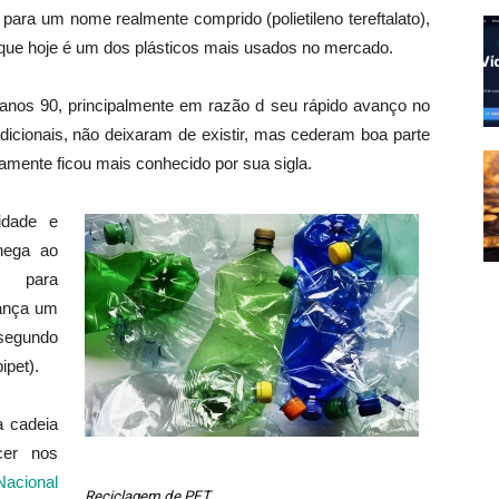
para um nome realmente comprido (polietileno tereftalato),
e que hoje é um dos plásticos mais usados no mercado.
s anos 90, principalmente em razão d seu rápido avanço no
adicionais, não deixaram de existir, mas cederam boa parte
viamente ficou mais conhecido por sua sigla.
lidade e
hega ao
s para
cança um
 segundo
ipet).
a cadeia
cer nos
 Nacional
Reciclagem de PET