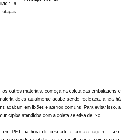
vidir a
 etapas
tos outros materiais, começa na coleta das embalagens e
aioria deles atualmente acabe sendo reciclada, ainda há
ens acabam em lixões e aterros comuns. Para evitar isso, a
icípios atendidos com a coleta seletiva de lixo.
ais em PET na hora do descarte e armazenagem – sem
am não sendo mantidas para o recolhimento, pois ocupam