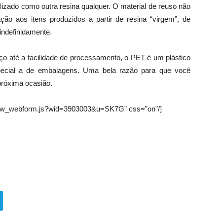
izado como outra resina qualquer. O material de reuso não
ção aos itens produzidos a partir de resina “virgem”, de
indefinidamente.
ço até a facilidade de processamento, o PET é um plástico
pecial a de embalagens. Uma bela razão para que você
próxima ocasião.
view_webform.js?wid=3903003&u=SK7G” css=”on”/]