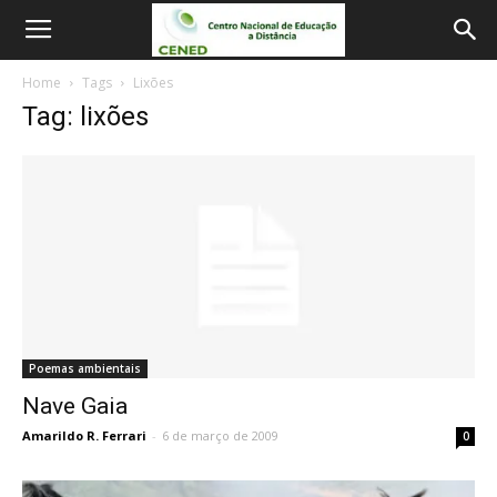
Home
Tags
Lixões
Tag: lixões
Poemas ambientais
Nave Gaia
Amarildo R. Ferrari
-
6 de março de 2009
0