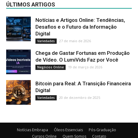
ÚLTIMOS ARTIGOS
Notícias e Artigos Online: Tendências,
Desafios e o Futuro da Informação
Digital
27 de maio de 2026
Variedades
Chega de Gastar Fortunas em Produção
de Vídeo. O LumiVids Faz por Você
19 de março de 2026
Negócios Online
Bitcoin para Real: A Transição Financeira
Digital
20 de dezembro de 2025
Variedades
Notícias Embrapa
Óleos Essenciais
Pós-Graduação
Cursos Online
Quem Somos
Contato