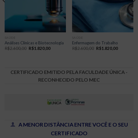
SAÚDE
SAÚDE
Análises Clínicas e Biotecnologia
Enfermagem do Trabalho
O
O
O
O
R$
2.600,00
R$
1.820,00
R$
2.600,00
R$
1.820,00
preço
preço
preço
preço
original
atual
original
atual
era:
é:
era:
é:
00.
R$2.600,00.
R$1.820,00.
R$2.600,00.
R$1.820,0
CERTIFICADO EMITIDO PELA FACULDADE ÚNICA -
RECONHECIDO PELO MEC
A MENOR DISTÂNCIA ENTRE VOCÊ E O SEU
CERTIFICADO