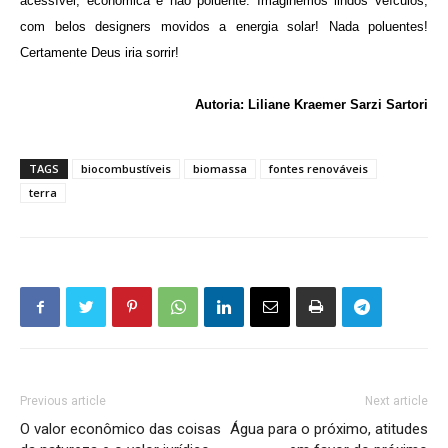
acessível, econômica e não poluente. Imaginemos lindos veículos,
com belos designers movidos a energia solar! Nada poluentes!
Certamente Deus iria sorrir!
Autoria: Liliane Kraemer Sarzi Sartori
TAGS
biocombustíveis
biomassa
fontes renováveis
terra
Previous article
Next article
O valor econômico das coisas
Água para o próximo, atitudes