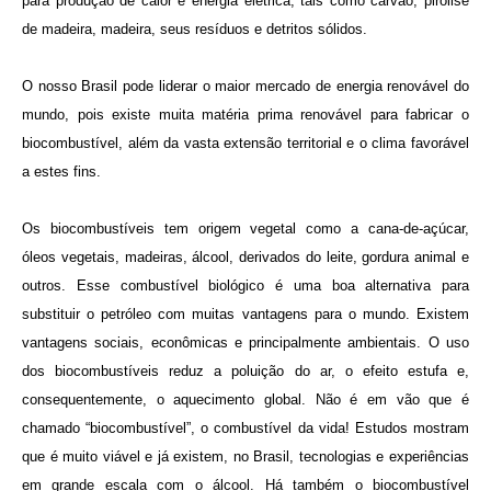
para produção de calor e energia elétrica, tais como carvão, pirólise
de madeira, madeira, seus resíduos e detritos sólidos.
O nosso Brasil pode liderar o maior mercado de energia renovável do
mundo, pois existe muita matéria prima renovável para fabricar o
biocombustível, além da vasta extensão territorial e o clima favorável
a estes fins.
Os biocombustíveis tem origem vegetal como a cana-de-açúcar,
óleos vegetais, madeiras, álcool, derivados do leite, gordura animal e
outros. Esse combustível biológico é uma boa alternativa para
substituir o petróleo com muitas vantagens para o mundo. Existem
vantagens sociais, econômicas e principalmente ambientais. O uso
dos biocombustíveis reduz a
poluição do ar, o efeito estufa e,
consequentemente, o aquecimento global. Não é em vão que é
chamado “biocombustível”, o combustível da vida! Estudos mostram
que é muito viável e já existem, no Brasil, tecnologias e experiências
em grande escala com o álcool. Há também o biocombustível