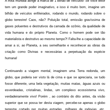
A frota mundial atinge a marca de 1 bilhão de veículos! Se você leitor
tem um grande poder imaginativo, e isso é muito bom, imagine um
bilhão de veículos enfileirados, rodando o mundo, rodando sobre o
globo terrestre! Caos, não? Poluição total, emissão gravíssima de
gases poluentes e destrutivos da camada de ozônio, da qualidade de
vida humana e do próprio Planeta. Como o homem pode ser tão
materialista e destrutivo ao mesmo tempo?! Falta-lhe a capacidade de
amar a si, ao Planeta, a seu semelhante e reconhecer as obras da
criação como Divinas e necessárias a perpetuação da espécie
humana!
Continuando a viagem mental, imaginem uma Terra redonda, um
globo, que poderia ser visto lá de cima e que se apreciaria, se tudo
fosse diferente, uma bela vegetação, muitas matas, águas azuis ou
esverdeadas, cristalinas, lindas, um complexo ecossistema vivo,
verdadeiramente vivo! Porém , ao contrário do dito antes, da visão
superior que se possa ter desta viagem, percebe-se apenas o globo
terrestre cortado por muitas estradas, milhares de rodovias, etc.