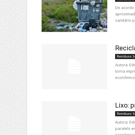
De acordo
aproximada
sanitário 
Recic
Resíduos S
Autora: Ed
torna impr
econômico,
Lixo: 
Resíduos S
Autora: Ed
paralelo e
econômico d