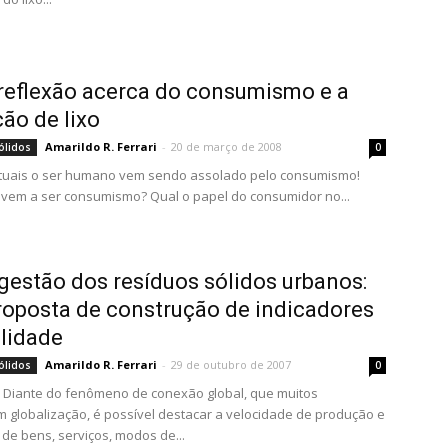
reflexão acerca do consumismo e a
ão de lixo
Amarildo R. Ferrari
-
20 de março de 2008
ólidos
0
atuais o ser humano vem sendo assolado pelo consumismo!
vem a ser consumismo? Qual o papel do consumidor no...
gestão dos resíduos sólidos urbanos:
oposta de construção de indicadores
lidade
Amarildo R. Ferrari
-
29 de outubro de 2007
ólidos
0
 Diante do fenômeno de conexão global, que muitos
globalização, é possível destacar a velocidade de produção e
 de bens, serviços, modos de...