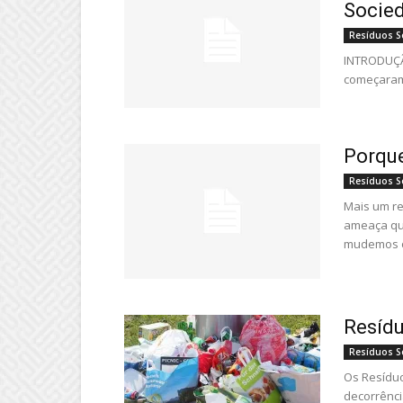
Socie
Resíduos S
INTRODUÇÃO
começaram a
Porque
Resíduos S
Mais um re
ameaça qu
mudemos o
Resídu
Resíduos S
Os Resíduo
decorrênci