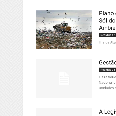
Plano
Sólido
Ambie
Resíduos S
Ilha de Al
Gestão
Resíduos S
Os resíduo
Nacional d
unidades d
A Legi