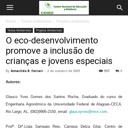
Home
Textos Ambientais
Projetos Ambientais
Textos Ambientais
Projetos Ambientais
O eco-desenvolvimento
promove a inclusão de
crianças e jovens especiais
By
Amarildo R. Ferrari
-
2 de outubro de 2009
957
0
Autores:
Glauco Yves Gomes dos Santos Rocha, Graduado do curso de
Engenharia Agronômica da Universidade Federal de Alagoas-CECA,
Rio Largo, AL, (082)9995-2150, email:
glaucoyves@msn.com
.
Profª. Drª.Lígia Sampaio Reis, Campus Delza Gitai, Centro de