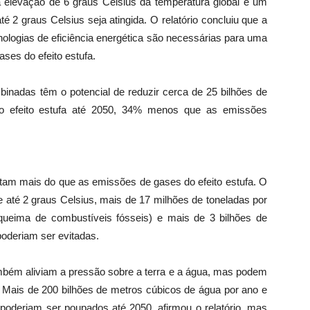
levação de 6 graus Celsius da temperatura global e um
 2 graus Celsius seja atingida. O relatório concluiu que a
nologias de eficiência energética são necessárias para uma
ses do efeito estufa.
binadas têm o potencial de reduzir cerca de 25 bilhões de
o efeito estufa até 2050, 34% menos que as emissões
itam mais do que as emissões de gases do efeito estufa. O
e até 2 graus Celsius, mais de 17 milhões de toneladas por
 queima de combustíveis fósseis) e mais de 3 bilhões de
oderiam ser evitadas.
ambém aliviam a pressão sobre a terra e a água, mas podem
 Mais de 200 bilhões de metros cúbicos de água por ano e
 poderiam ser poupados até 2050, afirmou o relatório, mas