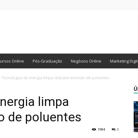
ursos Online
Pós-Graduação
Negócios Online
Marketing Digit
Tecnologias de energia limpa reduzem emissão de poluentes
Ú
nergia limpa
 de poluentes
1984
0