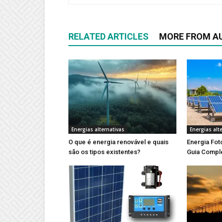
RELATED ARTICLES
MORE FROM A
Energias alternativas
Energias alt
O que é energia renovável e quais
Energia Foto
são os tipos existentes?
Guia Compl