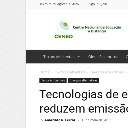
sexta-feira, agosto 7, 2026
Sign in / Join
CENED
Cursos
Online
Textos Ambientais
Óleos Essenciais
C
Home
Textos Ambientais
Energias alternativas
Textos Ambientais
Energias alternativas
Tecnologias de e
reduzem emissão
By
Amarildo R. Ferrari
-
30 de maio de 2017