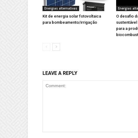
Energias alternativas
Energias alt
Kit de energia solar fotovoltaica
O desafio d
para bombeamento/irrigação
sustentável
para a pro
biocombustí
LEAVE A REPLY