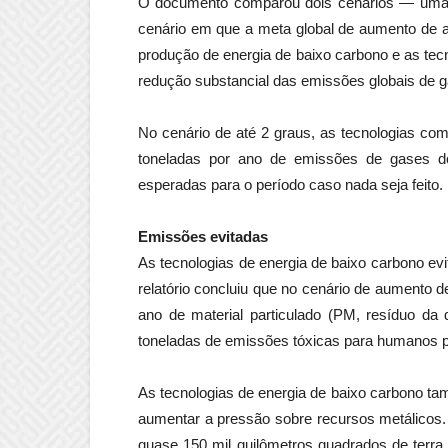
O documento comparou dois cenários — uma e
cenário em que a meta global de aumento de até
produção de energia de baixo carbono e as tec
redução substancial das emissões globais de ga
No cenário de até 2 graus, as tecnologias com
toneladas por ano de emissões de gases d
esperadas para o período caso nada seja feito.
Emissões evitadas
As tecnologias de energia de baixo carbono ev
relatório concluiu que no cenário de aumento d
ano de material particulado (PM, resíduo da
toneladas de emissões tóxicas para humanos p
As tecnologias de energia de baixo carbono t
aumentar a pressão sobre recursos metálicos.
quase 150 mil quilômetros quadrados de terra