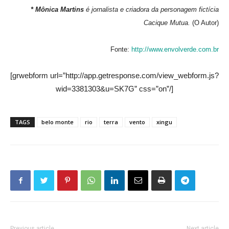
* Mônica Martins
é jornalista e criadora da personagem fictícia
Cacique Mutua.
(O Autor)
Fonte:
http://www.envolverde.com.br
[grwebform url=”http://app.getresponse.com/view_webform.js?
wid=3381303&u=SK7G” css=”on”/]
TAGS
belo monte
rio
terra
vento
xingu
Previous article
Next article