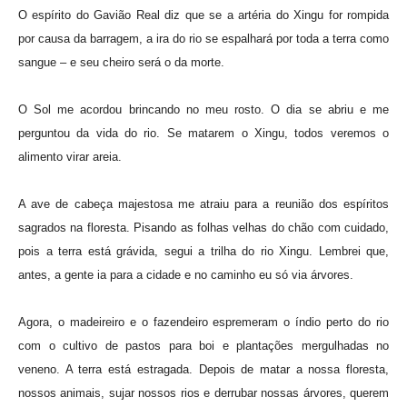
O espírito do Gavião Real diz que se a artéria do Xingu for rompida
por causa da barragem, a ira do rio se espalhará por toda a terra como
sangue – e seu cheiro será o da morte.
O Sol me acordou brincando no meu rosto. O dia se abriu e me
perguntou da vida do rio. Se matarem o Xingu, todos veremos o
alimento virar areia.
A ave de cabeça majestosa me atraiu para a reunião dos espíritos
sagrados na floresta. Pisando as folhas velhas do chão com cuidado,
pois a terra está grávida, segui a trilha do rio Xingu. Lembrei que,
antes, a gente ia para a cidade e no caminho eu só via árvores.
Agora, o madeireiro e o fazendeiro espremeram o índio perto do rio
com o cultivo de pastos para boi e plantações mergulhadas no
veneno. A terra está estragada. Depois de matar a nossa floresta,
nossos animais, sujar nossos rios e derrubar nossas árvores, querem