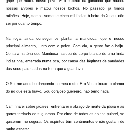
gripe que matou nosso povo. E o espírito da ganância que roubou
nossas árvores e matou nossos bichos. No passado, já fomos
milhões. Hoje, somos somente cinco mil índios à beira do Xingu, não
sei por quanto tempo.
Na roça, ainda conseguimos plantar a mandioca, que é nosso
principal alimento, junto com o peixe. Com ela, a gente faz o beiju.
Conta a história que Mandioca nasceu do corpo branco de uma linda
indiazinha, enterrada numa oca, por causa das lágrimas de saudades
dos seus pais caídas na terra que a guardava.
O Sol me acordou dançando no meu rosto. E o Vento trouxe o clamor
do rio que está bravo. Sou corajoso guerreiro, não temo nada.
Caminharei sobre jacarés, enfrentarei o abraço de morte da jiboia e as
garras terríveis da suçuarana. Por cima de todas as coisas pularei, se
quiserem me segurar. Os espíritos têm sentimentos e não gostam de
muito esperar.