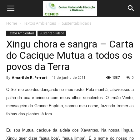
Home
Textos Ambientais
Sustentabilidade
Textos Ambientais
Sustentabilidade
Xingu chora e sangra – Carta
do Cacique Mutua a todos os
povos da Terra
By
Amarildo R. Ferrari
-
13 de junho de 2011
1387
0
O Sol me acordou dançando no meu rosto. Pela manhã, atravessou a
palha da oca e brincou com meus olhos sonolentos. O irmão Vento,
mensageiro do Grande Espírito, soprou meu nome, fazendo tremer as
folhas das plantas lá fora.
Eu sou Mutua, cacique da aldeia dos Xavantes. Na nossa língua,
Xingu quer dizer “água boa”, “água limpa”. É o nome do nosso rio