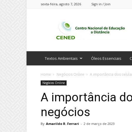
sexta-feira, agosto 7, 2026
Sign in / Join
CENED
Cursos
Online
Textos Ambientais
Óleos Essenciais
C
Home
Negócios Online
A importância dos celula
Negócios Online
A importância do
negócios
By
Amarildo R. Ferrari
-
2 de março de 2023