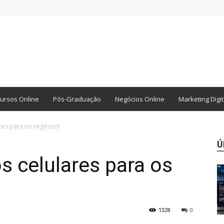
ursos Online
Pós-Graduação
Negócios Online
Marketing Digit
res para os negócios
Ú
s celulares para os
1328
0