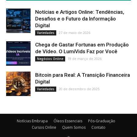
Notícias e Artigos Online: Tendências,
Desafios e o Futuro da Informação
Digital
27 de maio de 2026
Variedades
Chega de Gastar Fortunas em Produção
de Vídeo. O LumiVids Faz por Você
19 de março de 2026
Negócios Online
Bitcoin para Real: A Transição Financeira
Digital
20 de dezembro de 2025
Variedades
Notícias Embrapa
Óleos Essenciais
Pós-Graduação
Cursos Online
Quem Somos
Contato