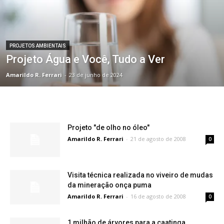
PROJETOS AMBIENTAIS
Projeto Água e Você, Tudo a Ver
Amarildo R. Ferrari
-
23 de junho de 2024
Projeto "de olho no óleo"
Amarildo R. Ferrari
-
21 de agosto de 2008
0
Visita técnica realizada no viveiro de mudas
da mineração onça puma
Amarildo R. Ferrari
-
16 de agosto de 2008
0
1 milhão de árvores para a caatinga