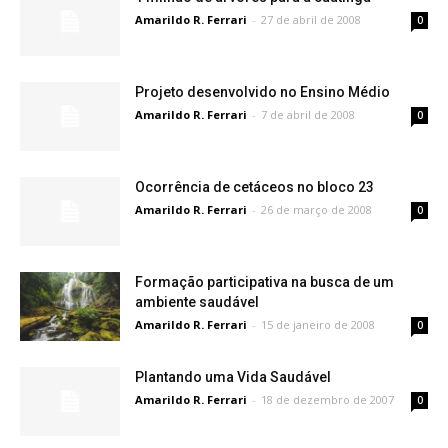
Amarildo R. Ferrari
-
27 de abril de 2008
0
Projeto desenvolvido no Ensino Médio
Amarildo R. Ferrari
-
7 de abril de 2008
0
Ocorrência de cetáceos no bloco 23
Amarildo R. Ferrari
-
26 de março de 2008
0
Formação participativa na busca de um
ambiente saudável
Amarildo R. Ferrari
-
15 de janeiro de 2008
0
Plantando uma Vida Saudável
Amarildo R. Ferrari
-
18 de dezembro de 2007
0