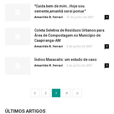
"Cuida bem de mim…Hoje sou
semente,amanhã serei pomar"
Amarildo R. Ferrari
-
10 de junho de 2007
0
Coleta Seletiva de Resíduos Urbanos para
Área de Compostagem no Município de
Caapiranga-AM
Amarildo R. Ferrari
-
3 de junho de 2007
0
Índios Maxacalis: um estudo de caso
Amarildo R. Ferrari
-
3 de junho de 2007
0
2
3
4
ÚLTIMOS ARTIGOS