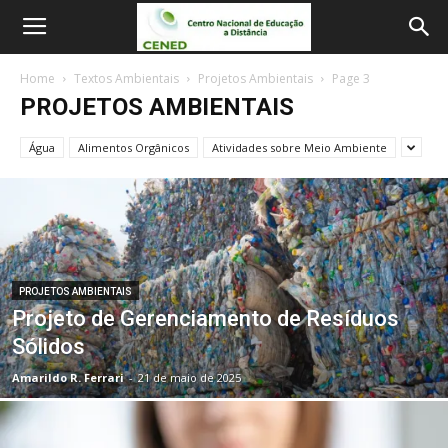
Home
Textos Ambientais
Projetos Ambientais
Page 3
PROJETOS AMBIENTAIS
Água
Alimentos Orgânicos
Atividades sobre Meio Ambiente
PROJETOS AMBIENTAIS
Projeto de Gerenciamento de Resíduos
Sólidos
Amarildo R. Ferrari
-
21 de maio de 2025