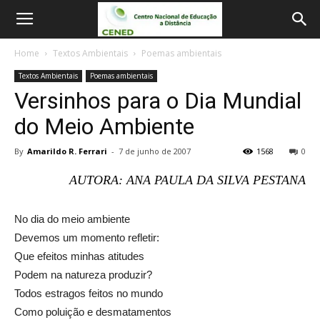
Home
Textos Ambientais
Poemas ambientais
Textos Ambientais
Poemas ambientais
Versinhos para o Dia Mundial
do Meio Ambiente
By
Amarildo R. Ferrari
-
7 de junho de 2007
1568
0
AUTORA: ANA PAULA DA SILVA PESTANA
No dia do meio ambiente
Devemos um momento refletir:
Que efeitos minhas atitudes
Podem na natureza produzir?
Todos estragos feitos no mundo
Como poluição e desmatamentos