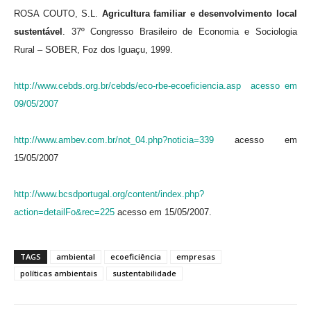
ROSA COUTO, S.L.
Agricultura familiar e desenvolvimento local
sustentável
. 37º Congresso Brasileiro de Economia e Sociologia
Rural – SOBER, Foz dos Iguaçu, 1999.
http://www.cebds.org.br/cebds/eco-rbe-ecoeficiencia.asp acesso em
09/05/2007
http://www.ambev.com.br/not_04.php?noticia=339
acesso em
15/05/2007
http://www.bcsdportugal.org/content/index.php?
action=detailFo&rec=225
acesso em 15/05/2007.
TAGS
ambiental
ecoeficiência
empresas
políticas ambientais
sustentabilidade