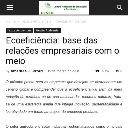
Home
Textos Ambientais
Gestão Ambiental
Textos Ambientais
Gestão Ambiental
Ecoeficiência: base das
relações empresariais com o
meio
By
Amarildo R. Ferrari
-
15 de março de 2008
10187
0
O próximo passo para as empresas que desejam se destacar em um
cenário global é compreender que a ecoeficiência vai além da mera
redução de resíduos ou do uso racional dos recursos naturais; trata-
se de uma estratégia ampla que integra inovação, sustentabilidade e
lucratividade em todas as etapas do processo produtivo
.
O setor agrícola e o setor industrial, estigmatizados como principais