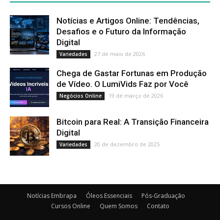
Notícias e Artigos Online: Tendências,
Desafios e o Futuro da Informação
Digital
27 de maio de 2026
Variedades
Chega de Gastar Fortunas em Produção
de Vídeo. O LumiVids Faz por Você
19 de março de 2026
Negócios Online
Bitcoin para Real: A Transição Financeira
Digital
20 de dezembro de 2025
Variedades
Notícias Embrapa
Óleos Essenciais
Pós-Graduação
Cursos Online
Quem Somos
Contato