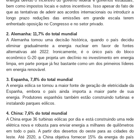
energia devido o incentivo do governo federal e governos estaduais,
bem como impostos locais e outros incentivos. Isso apesar do fato de
que as tentativas de aderir aos acordos internacionais ou introduzir a
longo prazo reduções das emissões em grande escala terem
enfrentado oposição no Congresso e no setor privado.
2. Alemanha: 11,7% do total mundial
A Alemanha tomou uma decisão histórica, quando o país decidiu
eliminar gradualmente a energia nuclear em favor de fontes
alternativas até 2022. Ironicamente, é o único país do bloco
econômico G-20 que projeta um declínio no investimento em energia
limpa, em parte porque já fez bastante como um dos primeiros líderes
em energia renovável.
3. Espanha, 7,8% do total mundial
A energia eólica se tornou a maior fonte de geração de eletricidade da
Espanha, embora o país ainda importa a maior parte de sua
energia. Produtores espanhóis também estão construindo turbinas e
instalando parques eólicos.
4. China: 7,6% do total mundial
A China ergue 36 turbinas eólicas por dia e está construindo uma rede
elétrica nova e robusta para enviar energia a milhares de quilômetros
em todo o país. A partir dos desertos do oeste para as cidades do
leste. Até 2020, a China objetiva fornecer 15% da energia do país