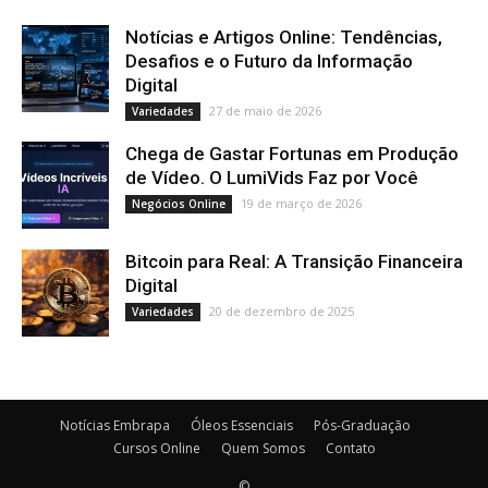
Notícias e Artigos Online: Tendências,
Desafios e o Futuro da Informação
Digital
27 de maio de 2026
Variedades
Chega de Gastar Fortunas em Produção
de Vídeo. O LumiVids Faz por Você
19 de março de 2026
Negócios Online
Bitcoin para Real: A Transição Financeira
Digital
20 de dezembro de 2025
Variedades
Notícias Embrapa
Óleos Essenciais
Pós-Graduação
Cursos Online
Quem Somos
Contato
©