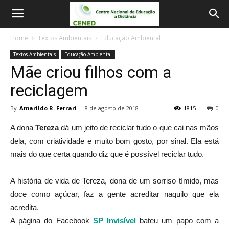
Home
Textos Ambientais
Educação Ambiental
Textos Ambientais
Educação Ambiental
Mãe criou filhos com a
reciclagem
By
Amarildo R. Ferrari
-
8 de agosto de 2018
1815
0
A dona
Tereza
dá um jeito de reciclar tudo o que cai nas mãos
dela, com criatividade e muito bom gosto, por sinal. Ela está
mais do que certa quando diz que é possível reciclar tudo.
A história de vida de Tereza, dona de um sorriso tímido, mas
doce como açúcar, faz a gente acreditar naquilo que ela
acredita.
A página do Facebook
SP Invisível
bateu um papo com a