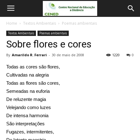
Home
Textos Ambientais
Poemas ambientais
Textos Ambientais
Poemas ambientais
Sobre flores e cores
By
Amarildo R. Ferrari
-
30 de maio de 2008
1220
0
Todas as cores são flores,
Cultivadas na alegria
Todas as flores são cores,
Semeadas na euforia
De reluzente magia
Velejando como luzes
De intensa harmonia
São interpretações
Fugazes, intermitentes,
De latente maestria