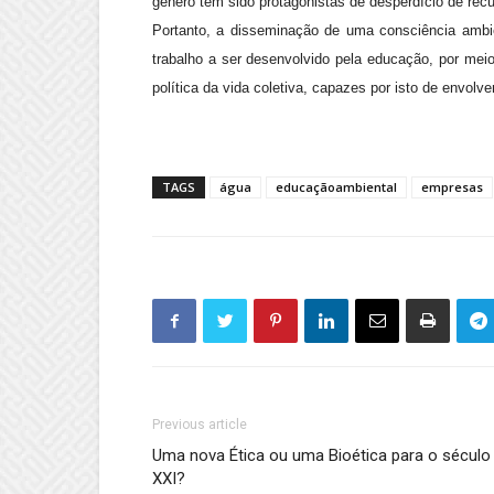
gênero têm sido protagonistas de desperdício de recu
Portanto, a disseminação de uma consciência amb
trabalho a ser desenvolvido pela educação, por mei
política da vida coletiva, capazes por isto de envo
TAGS
água
educaçãoambiental
empresas
Previous article
Uma nova Ética ou uma Bioética para o século
XXI?