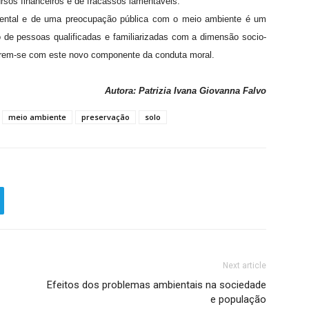
rsos financeiros e de fracassos lamentáveis.
iental e de uma preocupação pública com o meio ambiente é um
o de pessoas qualificadas e familiarizadas com a dimensão socio-
lverem-se com este novo componente da conduta moral.
Autora: Patrizia Ivana Giovanna Falvo
meio ambiente
preservação
solo
Next article
Efeitos dos problemas ambientais na sociedade
e população