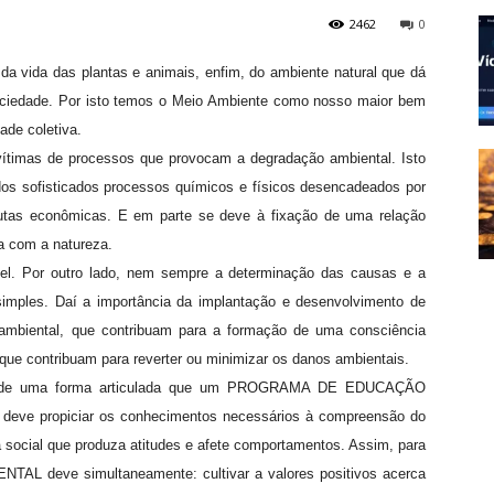
2462
0
da vida das plantas e animais, enfim, do ambiente natural que dá
sociedade. Por isto temos o Meio Ambiente como nosso maior bem
de coletiva.
vítimas de processos que provocam a degradação ambiental. Isto
dos sofisticados processos químicos e físicos desencadeados por
utas econômicas. E em parte se deve à fixação de uma relação
ra com a natureza.
ível. Por outro lado, nem sempre a determinação das causas e a
 simples. Daí a importância da implantação e desenvolvimento de
ambiental, que contribuam para a formação de uma consciência
que contribuam para reverter ou minimizar os danos ambientais.
a e de uma forma articulada que um PROGRAMA DE EDUCAÇÃO
e deve propiciar os conhecimentos necessários à compreensão do
social que produza atitudes e afete comportamentos. Assim, para
 deve simultaneamente: cultivar a valores positivos acerca