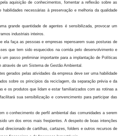
 pela aquisição de conhecimentos, fomentar a reflexão sobre as
 e habilidades necessárias à preservação e melhoria da qualidade
 uma grande quantidade de agentes é sensibilizada, provocar um
ramos industriais inteiros.
ue ela faça as pessoas e empresas repensarem suas posturas de
sses que tem sido esquecidos na corrida pelo desenvolvimento e
i um passo preliminar importante para a implantação de Políticas
m através de um Sistema de Gestão Ambiental.
ntes gerados pelas atividades da empresa deve ser uma habilidade
ados sobre os princípios da reciclagem, da separação prévia e da
s e os produtos que lidam e estar familiarizados com as rotinas a
cilitará sua sensibilização e convencimento para participar das
m o conhecimento de perfil ambiental das comunidades a serem
sido um dos erros mais freqüentes. A despeito de boas intenções
al direcionado de cartilhas, cartazes, folders e outros recursos de