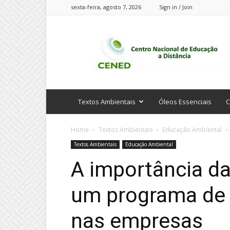
sexta-feira, agosto 7, 2026
Sign in / Join
CENED
Cursos
Online
Textos Ambientais
Óleos Essenciais
C
Home
Textos Ambientais
Educação Ambiental
Textos Ambientais
Educação Ambiental
A importância d
um programa de
nas empresas