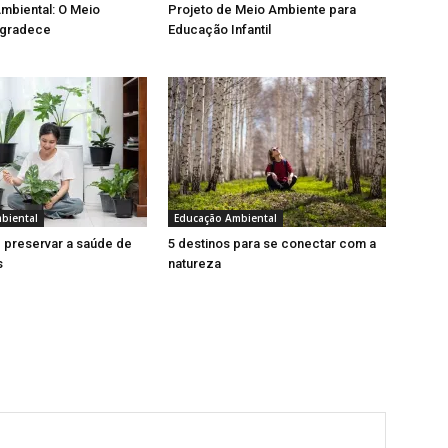
mbiental: O Meio
Projeto de Meio Ambiente para
Agradece
Educação Infantil
biental
Educação Ambiental
 preservar a saúde de
5 destinos para se conectar com a
s
natureza