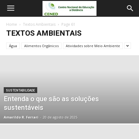
Home
Textos Ambientais
Page 61
TEXTOS AMBIENTAIS
Água
Alimentos Orgânicos
Atividades sobre Meio Ambiente
SUSTENTABILIDADE
Entenda o que são as soluções
sustentáveis
Amarildo R. Ferrari
-
20 de agosto de 2025