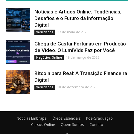
Notícias e Artigos Online: Tendências,
Desafios e o Futuro da Informação
Digital
27 de maio de 2026
Variedades
Chega de Gastar Fortunas em Produção
de Vídeo. O LumiVids Faz por Você
19 de março de 2026
Negócios Online
Bitcoin para Real: A Transição Financeira
Digital
20 de dezembro de 2025
Variedades
Notícias Embrapa
Óleos Essenciais
Pós-Graduação
Cursos Online
Quem Somos
Contato