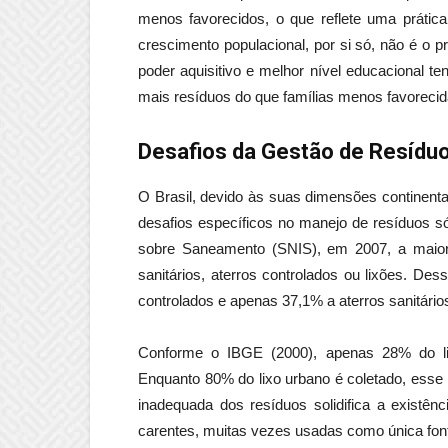
menos favorecidos, o que reflete uma prática
crescimento populacional, por si só, não é o p
poder aquisitivo e melhor nível educacional t
mais resíduos do que famílias menos favorecid
Desafios da Gestão de Resíduo
O Brasil, devido às suas dimensões continentai
desafios específicos no manejo de resíduos s
sobre Saneamento (SNIS), em 2007, a maior 
sanitários, aterros controlados ou lixões. De
controlados e apenas 37,1% a aterros sanitário
Conforme o IBGE (2000), apenas 28% do li
Enquanto 80% do lixo urbano é coletado, esse 
inadequada dos resíduos solidifica a existê
carentes, muitas vezes usadas como única fon