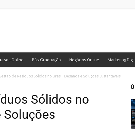
ursos Online
Pós-Graduação
Negócios Online
Marketing Digit
Gestão de Resíduos Sólidos no Brasil: Desafios e Soluções Sustentáveis
Ú
íduos Sólidos no
 e Soluções