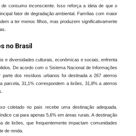
 de consumo inconsciente. Isso reforça a ideia de que o
rincipal fator de degradação ambiental. Famílias com maior
endem a ter menos filhos, mas produzem significativamente
as.
s no Brasil
s e diversidades culturais, econômicas e sociais, enfrenta
ólidos. De acordo com o Sistema Nacional de Informações
parte dos resíduos urbanos foi destinada a 267 aterros
ssa parcela, 31,1% correspondem a lixões, 31,8% a aterros
s.
xo coletado no país recebe uma destinação adequada.
índice cai para apenas 5,6% em áreas rurais. A destinação
ncia de lixões, que frequentemente impactam comunidades
te de renda.