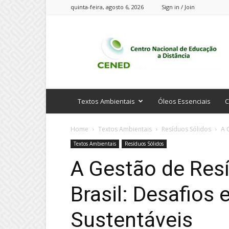
quinta-feira, agosto 6, 2026
Sign in / Join
CENED
Cursos
Online
Textos Ambientais
Óleos Essenciais
C
Home
Textos Ambientais
Resíduos Sólidos
A 
Textos Ambientais
Resíduos Sólidos
A Gestão de Res
Brasil: Desafios
Sustentáveis